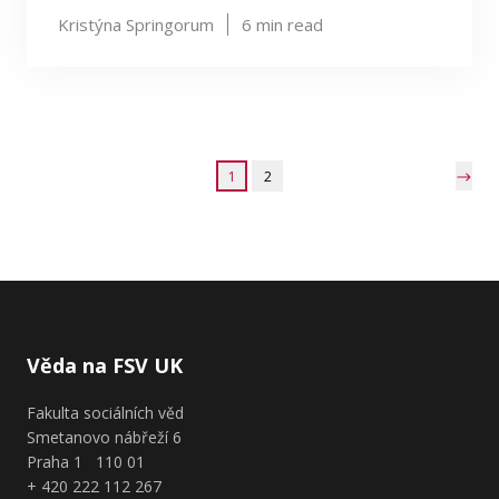
Kristýna Springorum
6
min read
1
2
Věda na FSV UK
Fakulta sociálních věd
Smetanovo nábřeží 6
Praha 1 110 01
+ 420 222 112 267