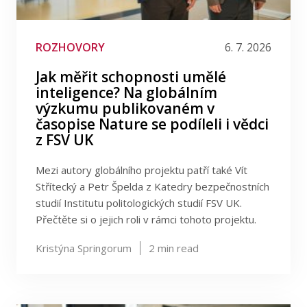
Publikace
Události
Věda na FSV UK
Lidé
ROZHOVORY
6. 7. 2026
Jak měřit schopnosti umělé
Filtrovat podle data
Kontakt
inteligence? Na globálním
výzkumu publikovaném v
Filtrovat podle tagu
časopise Nature se podíleli i vědci
z FSV UK
FSV UK
Mezi autory globálního projektu patří také Vít
Střítecký a Petr Špelda z Katedry bezpečnostních
studií Institutu politologických studií FSV UK.
Přečtěte si o jejich roli v rámci tohoto projektu.
Kristýna Springorum
2
min read