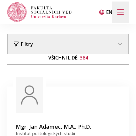
EN
Hledat
Když jsou k dispozici výsledky z našeptávače, použij
Filtry
VŠICHNI LIDÉ:
384
Události
Filtrovat podle příjmení
Projekty
Filtrovat podle institutů
Ocenění
Blog
Mgr. Jan Adamec, M.A., Ph.D.
Institut politologických studií