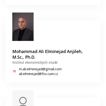
Mohammad Ali Elminejad Anjileh,
M.Sc., Ph.D.
Institut ekonomických studií
m.ali.elminejad@gmail.com
ali.elminejad@fsv.cuni.cz