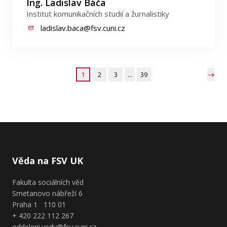
Ing. Ladislav Báča
Institut komunikačních studií a žurnalistiky
ladislav.baca@fsv.cuni.cz
1
2
3
…
39
Věda na FSV UK
Fakulta sociálních věd
Smetanovo nábřeží 6
Praha 1 110 01
+ 420 222 112 267
oddeleni.vedy@fsv.cuni.cz