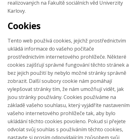
Publikace
realizovaných na Fakultě sociálních věd Univerzity
Karlovy.
Lidé
Cookies
Kontakt
Tento web používá cookies, jejichž prostřednictvím
ukládá informace do vašeho počítače
prostřednictvím internetového prohlížeče. Některé
FSV UK
cookies zajišťují správné fungování těchto stránek a
bez jejich použití by nebylo možné stránky správně
zobrazit. Další soubory cookie nám pomáhají
vylepšovat stránky tím, že nám umožňují vidět, jak
jsou stránky používány. Cookies používáme na
základě vašeho souhlasu, který vyjádříte nastavením
vašeho internetového prohlížeče tak, aby bylo
ukládání těchto cookies povoleno. Pokud si přejete
odvolat svůj souhlas s používáním těchto cookies,
nastavte si prosím odpovídajícím způsobem svůj