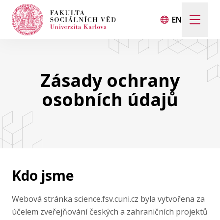
EN
Hledat
Když jsou k dispozici výsledky z našeptávače, použij
Zásady ochrany
osobních údajů
Události
Projekty
Ocenění
Kdo jsme
Blog
Webová stránka science.fsv.cuni.cz byla vytvořena za
účelem zveřejňování českých a zahraničních projektů