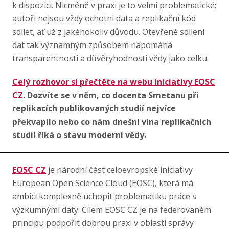
k dispozici. Nicméně v praxi je to velmi problematické;
autoři nejsou vždy ochotni data a replikační kód
sdílet, ať už z jakéhokoliv důvodu. Otevřené sdílení
dat tak významným způsobem napomáhá
transparentnosti a důvěryhodnosti vědy jako celku.
Celý rozhovor si přečtěte na webu iniciativy EOSC
CZ
. Dozvíte se v něm, co docenta Smetanu při
replikacích publikovaných studií nejvíce
překvapilo nebo co nám dnešní vlna replikačních
studií říká o stavu moderní vědy.
EOSC CZ
je národní část celoevropské iniciativy
European Open Science Cloud (EOSC), která má
ambici komplexně uchopit problematiku práce s
výzkumnými daty. Cílem EOSC CZ je na federovaném
principu podpořit dobrou praxi v oblasti správy