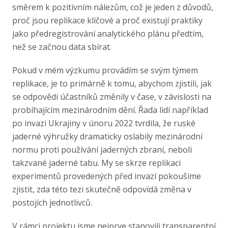
směrem k pozitivním nálezům, což je jeden z důvodů,
proč jsou replikace klíčové a proč existují praktiky
jako předregistrování analytického plánu předtím,
než se začnou data sbírat.
Pokud v mém výzkumu provádím se svým týmem
replikace, je to primárně k tomu, abychom zjistili, jak
se odpovědi účastníků změnily v čase, v závislosti na
probíhajícím mezinárodním dění. Řada lidí například
po invazi Ukrajiny v únoru 2022 tvrdila, že ruské
jaderné výhružky dramaticky oslabily mezinárodní
normu proti používání jaderných zbraní, neboli
takzvané jaderné tabu. My se skrze replikaci
experimentů provedených před invazí pokoušíme
zjistit, zda této tezi skutečně odpovídá změna v
postojích jednotlivců.
V rámci projektu jsme nejprve stanovili transparentní