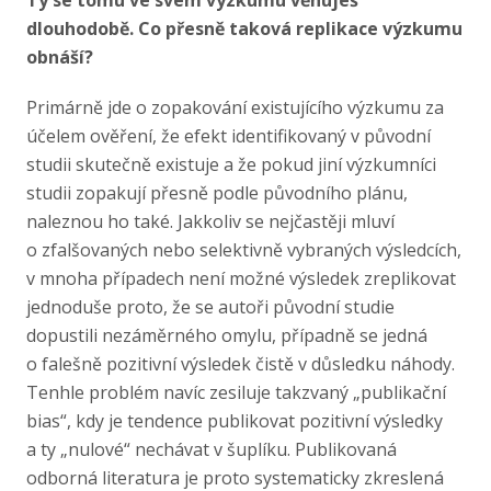
Ty se tomu ve svém výzkumu věnuješ
dlouhodobě. Co přesně taková replikace výzkumu
obnáší?
Primárně jde o zopakování existujícího výzkumu za
účelem ověření, že efekt identifikovaný v původní
studii skutečně existuje a že pokud jiní výzkumníci
studii zopakují přesně podle původního plánu,
naleznou ho také. Jakkoliv se nejčastěji mluví
o zfalšovaných nebo selektivně vybraných výsledcích,
v mnoha případech není možné výsledek zreplikovat
jednoduše proto, že se autoři původní studie
dopustili nezáměrného omylu, případně se jedná
o falešně pozitivní výsledek čistě v důsledku náhody.
Tenhle problém navíc zesiluje takzvaný „publikační
bias“, kdy je tendence publikovat pozitivní výsledky
a ty „nulové“ nechávat v šuplíku. Publikovaná
odborná literatura je proto systematicky zkreslená