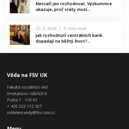
Nestačí jen rozhodovat. Výzkumnice
ukazuje, proč státy musí…
27. 5. 2026
5
min read
Jak rozhodnutí centrálních bank
dopadají na běžný život?…
Věda na FSV UK
Fakulta sociálních věd
Smetanovo nábřeží 6
Praha 1 110 01
+ 420 222 112 267
oddeleni.vedy@fsv.cuni.cz
Menu