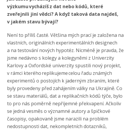
výzkumu vycházíš z dat nebo kódů, které
zveřejnili jiní vědci? A když taková data najdeš,
v jakém stavu bývají?
Není to příliš časté. Většina mých prací je založena na
vlastních, originálních experimentálních designech
a na testování nových hypotéz. Nicméně je pravda, že
jsme nedávno s kolegy a kolegyněmi z Univerzity
Karlovy a Oxfordské univerzity spustili nový projekt,
v rámci kterého replikujeme celou řadu známých
experimentů o postojích k jaderným zbraním, které
byly provedeny před zahájením války na Ukrajině. Co
se stavu materiálů, dat a replikačních kódů týče, bylo
to pro nás poměrně nepříjemné překvapení. Ačkoliv
se jedná vesměs o významné autory a špičkové
časopisy, opakovaně jsme narazili na problém
nedostupnosti dat, nekompletních dotazníků,