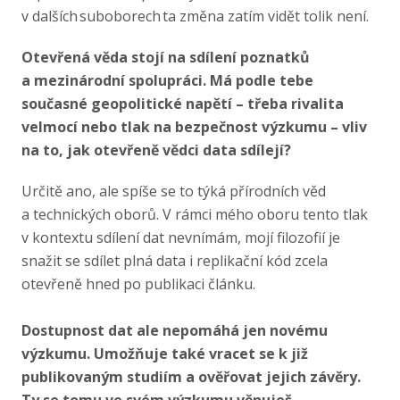
v dalších suboborech ta změna zatím vidět tolik není.
Otevřená věda stojí na sdílení poznatků
a mezinárodní spolupráci. Má podle tebe
současné geopolitické napětí – třeba rivalita
velmocí nebo tlak na bezpečnost výzkumu – vliv
na to, jak otevřeně vědci data sdílejí?
Určitě ano, ale spíše se to týká přírodních věd
a technických oborů. V rámci mého oboru tento tlak
v kontextu sdílení dat nevnímám, mojí filozofií je
snažit se sdílet plná data i replikační kód zcela
otevřeně hned po publikaci článku.
Dostupnost dat ale nepomáhá jen novému
výzkumu. Umožňuje také vracet se k již
publikovaným studiím a ověřovat jejich závěry.