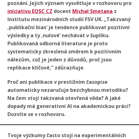
poznání.
Jejich význam vysvětluje v rozhovoru pro
iniciativu EOSC CZ
docent
Michal Smetana
z
Institutu mezinárodních studií FSV UK. „Takzvaný
‚publikační bias
‘
je tendence publikovat pozitivní
výsledky a ty
‚
nulové
‘
nechávat v šuplíku.
Publikovaná odborná literatura je proto
systematicky zkreslená směrem k pozitivním
nálezům, což je jeden z důvodů, proč jsou
replikace klíčové,“ zdůrazňuje
.
Proč ani publikace v prestižním časopise
automaticky nezaručuje bezchybnou metodiku?
Na čem stojí takzvaná otevřená věda? A jaké
dopady má generativní AI na akademickou práci?
Dozvíte se v rozhovoru.
Tvoje výzkumy často stojí na experimentálních