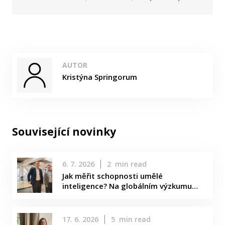
AUTOR
Kristýna Springorum
Související novinky
6. 7. 2026
2
min read
Jak měřit schopnosti umělé
inteligence? Na globálním výzkumu…
17. 6. 2026
5
min read