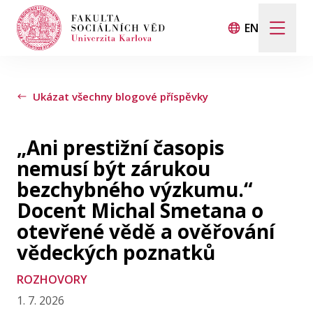
EN
Hledat
Když jsou k dispozici výsledky z našeptávače, použij
Ukázat všechny blogové příspěvky
„Ani prestižní časopis
Události
nemusí být zárukou
bezchybného výzkumu.“
Projekty
Docent Michal Smetana o
otevřené vědě a ověřování
Ocenění
vědeckých poznatků
Blog
ROZHOVORY
1. 7. 2026