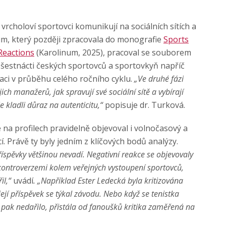
tí vrcholoví sportovci komunikují na sociálních sítích a
kum, který později zpracovala do monografie
Sports
Reactions
(Karolinum, 2025), pracoval se souborem
y šestnácti českých sportovců a sportovkyň napříč
kaci v průběhu celého ročního cyklu.
„Ve druhé fázi
ch manažerů, jak spravují své sociální sítě a vybírají
 kladli důraz na autenticitu,“
popisuje dr. Turková.
na profilech pravidelně objevoval i volnočasový a
. Právě ty byly jedním z klíčových bodů analýzy.
spěvky většinou nevadí. Negativní reakce se objevovaly
 kontroverzemi kolem veřejných vystoupení sportovců,
il,“
uvádí
. „Například Ester Ledecká byla kritizována
ejí příspěvek se týkal závodu. Nebo když se tenistka
jí pak nedařilo, přistála od fanoušků kritika zaměřená na