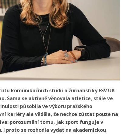
tutu komunikačních studií a žurnalistiky FSV UK
u. Sama se aktivně věnovala atletice, stále ve
minulosti působila ve výboru pražského
ní kariéry ale věděla, že nechce zůstat pouze na
ktiva: porozumění tomu, jak sport funguje v
ku. I proto se rozhodla vydat na akademickou