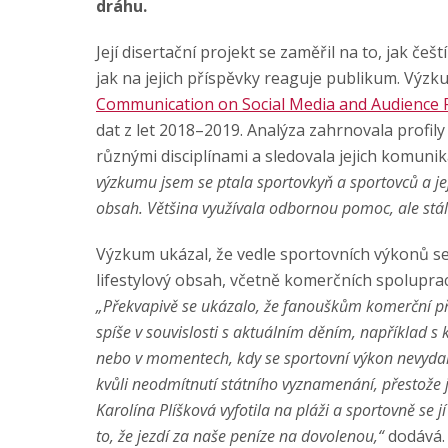
dráhu.
Její disertační projekt se zaměřil na to, jak češ
jak na jejich příspěvky reaguje publikum. Výz
Communication on Social Media and Audience 
dat z let 2018–2019. Analýza zahrnovala profil
různými disciplínami a sledovala jejich komuni
výzkumu jsem se ptala sportovkyň a sportovců a jeji
obsah. Většina využívala odbornou pomoc, ale stále
Výzkum ukázal, že vedle sportovních výkonů se 
lifestylový obsah, včetně komerčních spoluprací
„Překvapivě se ukázalo, že fanouškům komerční pří
spíše v souvislosti s aktuálním děním, například s
nebo v momentech, kdy se sportovní výkon nevydař
kvůli neodmítnutí státního vyznamenání, přestože j
Karolína Plíšková vyfotila na pláži a sportovně se 
to, že jezdí za naše peníze na dovolenou,“
dodává.