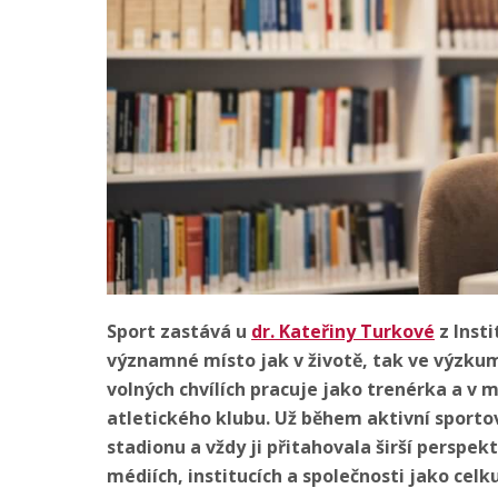
Sport zastává u
dr. Kateřiny Turkové
z Insti
významné místo jak v životě, tak ve výzkum
volných chvílích pracuje jako trenérka a v 
atletického klubu. Už během aktivní sportov
stadionu a vždy ji přitahovala širší perspe
médiích, institucích a společnosti jako cel