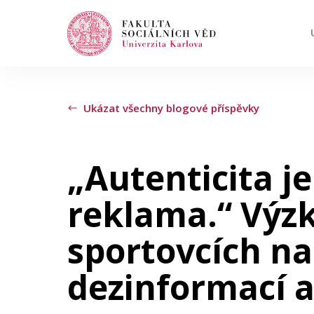
Hledat
Když jsou k dispozici výsledky z našeptávač
Ukázat všechny blogové příspěvky
Události
„Autenticita je
reklama.“ Výzk
Projekty
sportovcích na 
Ocenění
dezinformací a
Blog