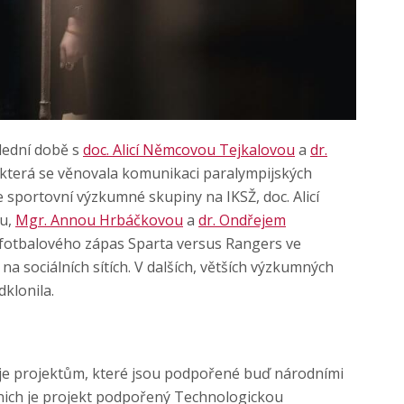
lední době s
doc. Alicí Němcovou Tejkalovou
a
dr.
, která se věnovala komunikaci paralympijských
ze sportovní výzkumné skupiny na IKSŽ, doc. Alicí
ou,
Mgr. Annou Hrbáčkovou
a
dr. Ondřejem
í fotbalového zápas Sparta versus Rangers ve
na sociálních sítích. V dalších, větších výzkumných
klonila.
je projektům, které jsou podpořené buď národními
nich je projekt podpořený Technologickou