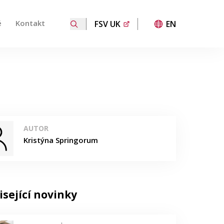
é
Kontakt
FSV UK
EN
 přechod na požadovanou stránku. Uživatelé dotykových za
AUTOR
Kristýna Springorum
isející novinky