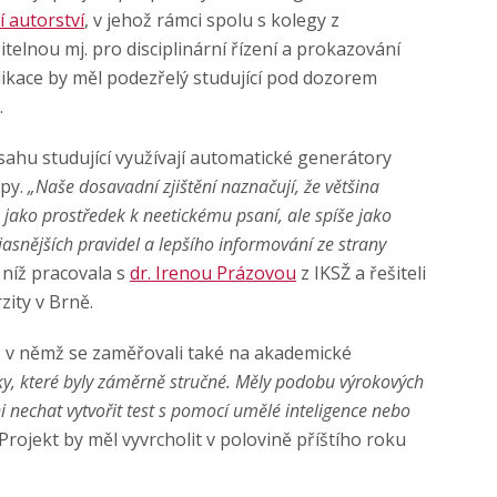
 autorství
, v jehož rámci spolu s kolegy z
telnou mj. pro disciplinární řízení a prokazování
ikace by měl podezřelý studující pod dozorem
.
ozsahu studující využívají automatické generátory
py.
„Naše dosavadní zjištění naznačují, že většina
jako prostředek k neetickému psaní, ale spíše jako
asnějších pravidel a lepšího informování ze strany
 níž pracovala s
dr. Irenou Prázovou
z IKSŽ a řešiteli
zity v Brně.
, v němž se zaměřovali také na akademické
ky, které byly záměrně stručné. Měly podobu výrokových
ni nechat vytvořit test s pomocí umělé inteligence nebo
 Projekt by měl vyvrcholit v polovině příštího roku