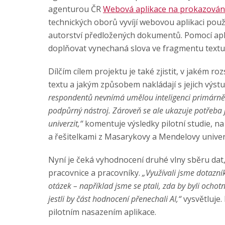
agenturou ČR
Webová aplikace na prokazování
technických oborů vyvíjí webovou aplikaci použi
autorství předložených dokumentů. Pomocí apl
doplňovat vynechaná slova ve fragmentu textu
Dílčím cílem projektu je také zjistit, v jakém r
textu a jakým způsobem nakládají s jejich výstu
respondentů nevnímá umělou inteligenci primárně 
podpůrný nástroj. Zároveň se ale ukazuje potřeba j
univerzit,“
komentuje výsledky pilotní studie, na
a řešitelkami z Masarykovy a Mendelovy univer
Nyní je čeká vyhodnocení druhé vlny sběru dat
pracovnice a pracovníky.
„Využívali jsme dotazní
otázek – například jsme se ptali, zda by byli ochot
jestli by část hodnocení přenechali AI,“
vysvětluje.
pilotním nasazením aplikace.