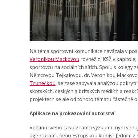
Na téma sportovní komunikace navázala v pos
Veronikou Mackovou
rovněž z IKSŽ v kapitole
sportovců na sociálních sítích. Spolu s kolegy 
Němcovou Tejkalovou, dr. Veronikou Mackov
Trunečkou
, se zase zabývala analýzou pokryt
skotských, českých a britských médiích a reakcí 
projektech se ale od tohoto tématu částečně od
Aplikace na prokazování autorství
Většinu svého času v rámci výzkumu nyní věnu
agenturami, nebo Evropskou komisí. Jedním z 