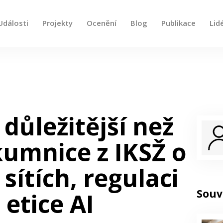
Události
Projekty
Ocenění
Blog
Publikace
Lid
e, použijte šipky nahoru a dolů pro kontrolu a enter pro
 důležitější než
umnice z IKSŽ o
sítích, regulaci
Souv
 etice AI