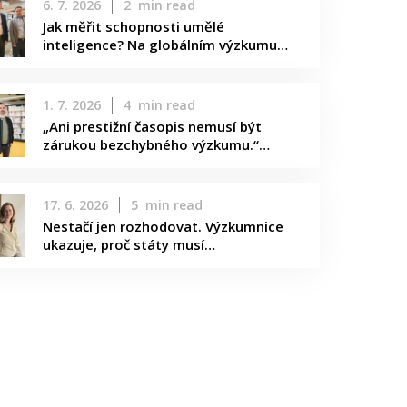
6. 7. 2026
2
min read
Jak měřit schopnosti umělé
inteligence? Na globálním výzkumu…
1. 7. 2026
4
min read
„Ani prestižní časopis nemusí být
zárukou bezchybného výzkumu.“…
17. 6. 2026
5
min read
Nestačí jen rozhodovat. Výzkumnice
ukazuje, proč státy musí…