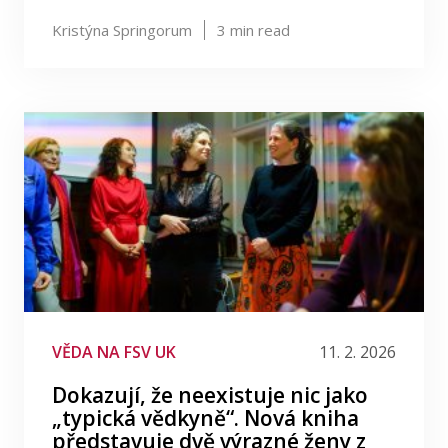
Kristýna Springorum
3
min read
VĚDA NA FSV UK
11. 2. 2026
Dokazují, že neexistuje nic jako
„typická vědkyně“. Nová kniha
představuje dvě výrazné ženy z