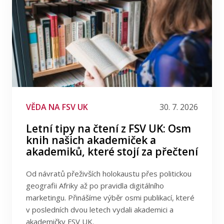
VĚDA NA FSV UK
30. 7. 2026
Letní tipy na čtení z FSV UK: Osm
knih našich akademiček a
akademiků, které stojí za přečtení
Od návratů přeživších holokaustu přes politickou
geografii Afriky až po pravidla digitálního
marketingu. Přinášíme výběr osmi publikací, které
v posledních dvou letech vydali akademici a
akademičky FSV UK.