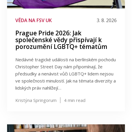
Publikace
Události
Věda na FSV UK
Lidé
VĚDA NA FSV UK
3. 8. 2026
Prague Pride 2026: Jak
Filtrovat podle data
Kontakt
společenské vědy přispívají k
porozumění LGBTQ+ tématům
Filtrovat podle tagu
Nedávné tragické události na berlínském pochodu
FSV UK
Christopher Street Day nám připomínají, že
předsudky a nenávist vůči LGBTQ+ lidem nejsou
ve společnosti minulostí. Jak na témata diverzity a
lidských práv nahlížejí…
Kristýna Springorum
4
min read