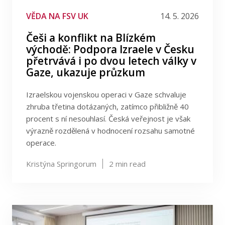
VĚDA NA FSV UK
14. 5. 2026
Češi a konflikt na Blízkém
východě: Podpora Izraele v Česku
přetrvává i po dvou letech války v
Gaze, ukazuje průzkum
Izraelskou vojenskou operaci v Gaze schvaluje
zhruba třetina dotázaných, zatímco přibližně 40
procent s ní nesouhlasí. Česká veřejnost je však
výrazně rozdělená v hodnocení rozsahu samotné
operace.
Kristýna Springorum
2
min read