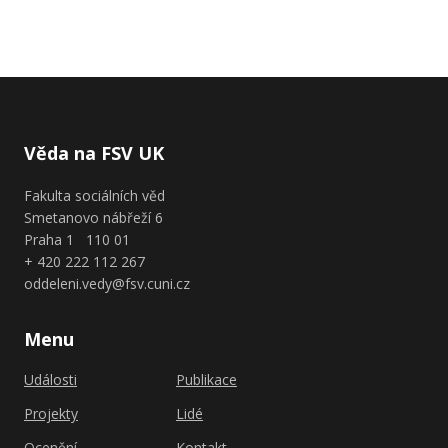
Věda na FSV UK
Fakulta sociálních věd
Smetanovo nábřeží 6
Praha 1 110 01
+ 420 222 112 267
oddeleni.vedy@fsv.cuni.cz
Menu
Události
Publikace
Projekty
Lidé
Ocenění
Kontakt