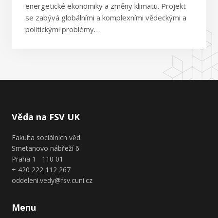
energetické ekonomiky a změny klimatu. Projekt
se zabývá globálními a komplexními vědeckými a
politickými problémy.…
Věda na FSV UK
Fakulta sociálních věd
Smetanovo nábřeží 6
Praha 1 110 01
+ 420 222 112 267
oddeleni.vedy@fsv.cuni.cz
Menu