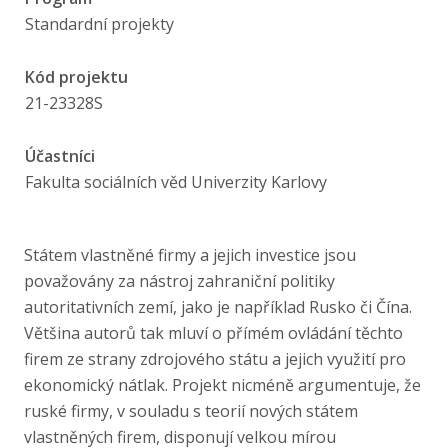
Publikace
Standardní projekty
Lidé
Kód projektu
21-23328S
Kontakt
Účastníci
Fakulta sociálních věd Univerzity Karlovy
FSV UK
Státem vlastněné firmy a jejich investice jsou
považovány za nástroj zahraniční politiky
autoritativních zemí, jako je například Rusko či Čína.
Většina autorů tak mluví o přímém ovládání těchto
firem ze strany zdrojového státu a jejich využití pro
ekonomický nátlak. Projekt nicméně argumentuje, že
ruské firmy, v souladu s teorií nových státem
vlastněných firem, disponují velkou mírou