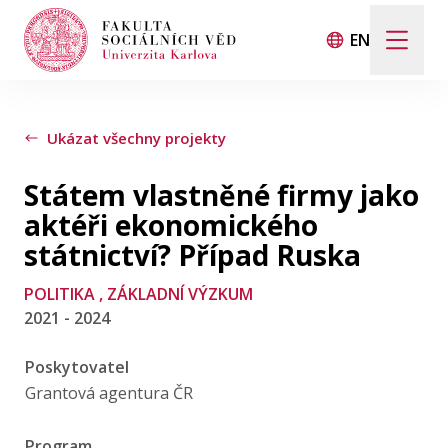
EN
Hledat
Když jsou k dispozici výsledky z našeptávače, použij
Ukázat všechny projekty
Státem vlastněné firmy jako
Události
aktéři ekonomického
státnictví? Případ Ruska
Projekty
POLITIKA
, ZÁKLADNÍ VÝZKUM
2021 - 2024
Ocenění
Poskytovatel
Blog
Grantová agentura ČR
Program