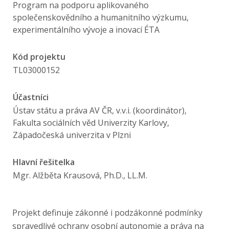
Publikace
Program na podporu aplikovaného
společenskovědního a humanitního výzkumu,
experimentálního vývoje a inovací ÉTA
Lidé
Kód projektu
Kontakt
TL03000152
Účastníci
FSV UK
Ústav státu a práva AV ČR, v.v.i. (koordinátor),
Fakulta sociálních věd Univerzity Karlovy,
Západočeská univerzita v Plzni
Hlavní řešitelka
Mgr. Alžběta Krausová, Ph.D., LL.M.
Projekt definuje zákonné i podzákonné podmínky
spravedlivé ochrany osobní autonomie a práva na