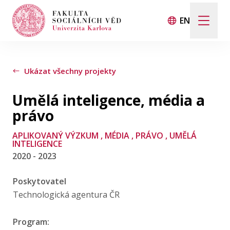
EN
Hledat
Když jsou k dispozici výsledky z našeptávače, použij
Ukázat všechny projekty
Umělá inteligence, média a
Události
právo
APLIKOVANÝ VÝZKUM
, MÉDIA
, PRÁVO
, UMĚLÁ
Projekty
INTELIGENCE
2020 - 2023
Ocenění
Poskytovatel
Technologická agentura ČR
Blog
Program: