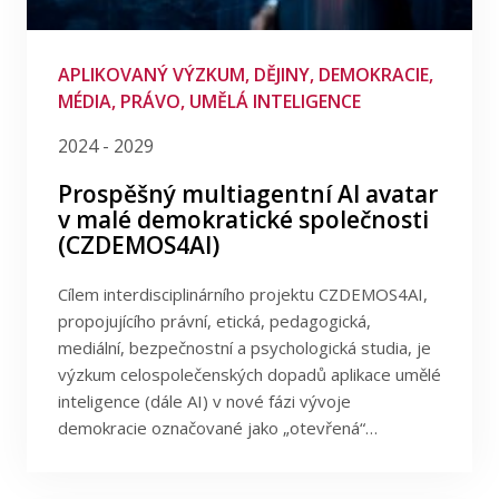
Publikace
Demokracie
Digitální média
Lidé
APLIKOVANÝ VÝZKUM, DĚJINY, DEMOKRACIE,
MÉDIA, PRÁVO, UMĚLÁ INTELIGENCE
Doprava
Kontakt
Ekonomie
2024 - 2029
Evropská unie
Prospěšný multiagentní AI avatar
v malé demokratické společnosti
Finance
FSV UK
(CZDEMOS4AI)
Herní studia
Média
Cílem interdisciplinárního projektu CZDEMOS4AI,
propojujícího právní, etická, pedagogická,
Mediální komunikace
mediální, bezpečnostní a psychologická studia, je
Mezinárodní vztahy
výzkum celospolečenských dopadů aplikace umělé
inteligence (dále AI) v nové fázi vývoje
Migrace
demokracie označované jako „otevřená“…
Náboženství
Občanská společnost