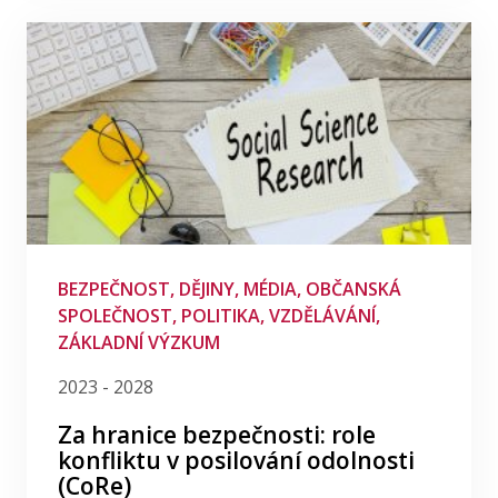
Politika
Politologie
Právo
Psychologie
Sociologie
Umělá inteligence
Veřejná politika
Vzdělávání
BEZPEČNOST, DĚJINY, MÉDIA, OBČANSKÁ
SPOLEČNOST, POLITIKA, VZDĚLÁVÁNÍ,
Základní výzkum
ZÁKLADNÍ VÝZKUM
Zdraví
2023 - 2028
Životní prostředí
Za hranice bezpečnosti: role
Žurnalistika
konfliktu v posilování odolnosti
(CoRe)