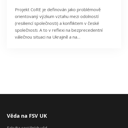
Filtrovat podle poskytovatele
Projekt CoRE je definován jako problémově
orientovaný výzkum vztahu mezi odolností
Filtrovat podle data
(resiliencí společnosti) a konfliktem v české
společnosti. A to v reflexi na bezprecedentní
válečnou situaci na Ukrajině a na…
Věda na FSV UK
Fakulta sociálních věd