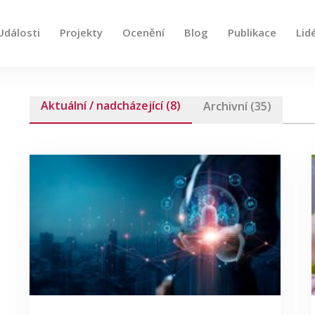
Události
Projekty
Ocenění
Blog
Publikace
Lid
e, použijte šipky nahoru a dolů pro kontrolu a enter pro
Aktuální / nadcházející (8)
Archivní (35)