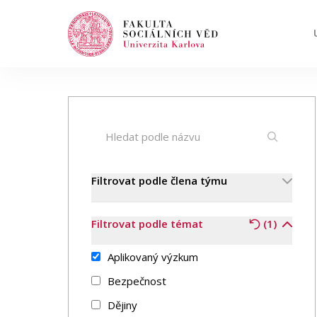
Hledat
Když jsou k dispozici výsledky z našeptávač
Události
Filtrovat podle člena týmu
Projekty
Filtrovat podle témat
(1)
Ocenění
Aplikovaný výzkum
Bezpečnost
Blog
Dějiny