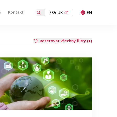
é
Kontakt
FSV UK
EN
 přechod na požadovanou stránku. Uživatelé dotykových za
Resetovat všechny filtry (1)