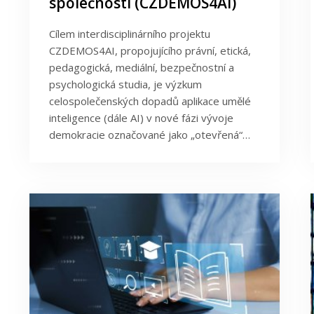
společnosti (CZDEMOS4AI)
Cílem interdisciplinárního projektu
CZDEMOS4AI, propojujícího právní, etická,
pedagogická, mediální, bezpečnostní a
psychologická studia, je výzkum
celospolečenských dopadů aplikace umělé
inteligence (dále AI) v nové fázi vývoje
demokracie označované jako „otevřená“…