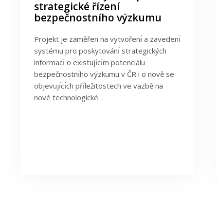
strategické řízení
bezpečnostního výzkumu
Projekt je zaměřen na vytvořenı́ a zavedenı́
systému pro poskytovánı́ strategických
informacı́ o existujı́cı́m potenciálu
bezpečnostnı́ho výzkumu v ČR i o nově se
objevujı́cı́ch přı́ležitostech ve vazbě na
nové technologické…