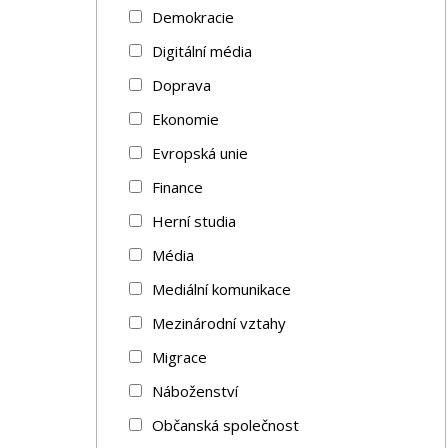
Publikace
Demokracie
Digitální média
Lidé
Doprava
Ekonomie
Kontakt
Evropská unie
Finance
FSV UK
Herní studia
Média
Mediální komunikace
Mezinárodní vztahy
Migrace
Náboženství
Občanská společnost