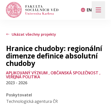
EN
Hledat
Když jsou k dispozici výsledky z našeptávače, použij
Ukázat všechny projekty
Hranice chudoby: regionální
Události
dimenze definice absolutní
chudoby
Projekty
APLIKOVANÝ VÝZKUM
, OBČANSKÁ SPOLEČNOST
,
VEŘEJNÁ POLITIKA
Ocenění
2023 - 2026
Poskytovatel
Blog
Technologická agentura ČR