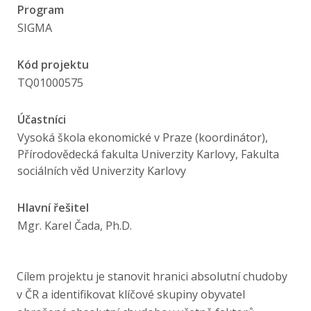
Publikace
Program
SIGMA
Lidé
Kód projektu
TQ01000575
Kontakt
Účastníci
Vysoká škola ekonomické v Praze (koordinátor),
FSV UK
Přírodovědecká fakulta Univerzity Karlovy, Fakulta
sociálních věd Univerzity Karlovy
Hlavní řešitel
Mgr. Karel Čada, Ph.D.
Cílem projektu je stanovit hranici absolutní chudoby
v ČR a identifikovat klíčové skupiny obyvatel