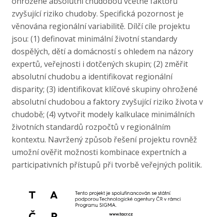
ohrožené absolutní chudobou včetně faktorů
zvyšující riziko chudoby. Specifická pozornost je
věnována regionální variabilitě. Dílčí cíle projektu
jsou: (1) definovat minimální životní standardy
dospělých, dětí a domácností s ohledem na názory
expertů, veřejnosti i dotčených skupin; (2) změřit
absolutní chudobu a identifikovat regionální
disparity; (3) identifikovat klíčové skupiny ohrožené
absolutní chudobou a faktory zvyšující riziko života v
chudobě; (4) vytvořit modely kalkulace minimálních
životních standardů rozpočtů v regionálním
kontextu. Navržený způsob řešení projektu rovněž
umožní ověřit možnosti kombinace expertních a
participativních přístupů při tvorbě veřejných politik.