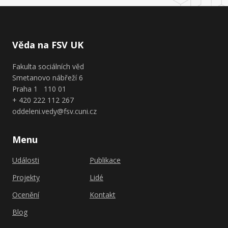
Věda na FSV UK
Fakulta sociálních věd
Smetanovo nábřeží 6
Praha 1 110 01
+ 420 222 112 267
oddeleni.vedy@fsv.cuni.cz
Menu
Události
Publikace
Projekty
Lidé
Ocenění
Kontakt
Blog