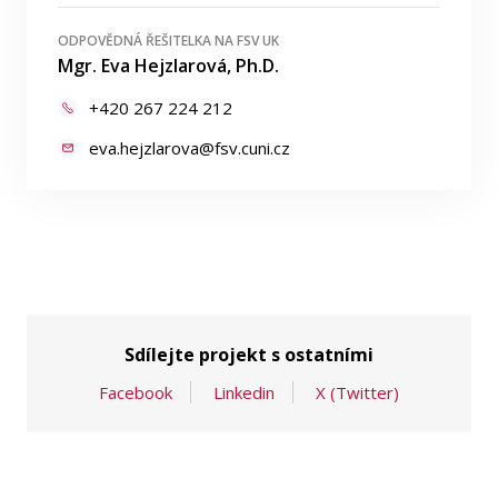
ODPOVĚDNÁ ŘEŠITELKA NA FSV UK
Mgr. Eva Hejzlarová, Ph.D.
+420 267 224 212
eva.hejzlarova@fsv.cuni.cz
Sdílejte projekt s ostatními
Facebook
Linkedin
X (Twitter)