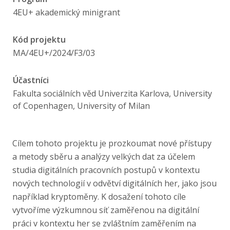
Publikace
4EU+ akademický minigrant
Lidé
Kód projektu
MA/4EU+/2024/F3/03
Kontakt
Účastníci
Fakulta sociálních věd Univerzita Karlova, University
FSV UK
of Copenhagen, University of Milan
Cílem tohoto projektu je prozkoumat nové přístupy
a metody sběru a analýzy velkých dat za účelem
studia digitálních pracovních postupů v kontextu
nových technologií v odvětví digitálních her, jako jsou
například kryptoměny. K dosažení tohoto cíle
vytvoříme výzkumnou síť zaměřenou na digitální
práci v kontextu her se zvláštním zaměřením na