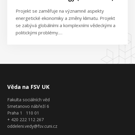
Projekt se zaměřuje na významné aspekty
energetické ekonomiky a změny klimatu. Projekt
se zabývá globálními a komplexními vědeckými a
politickými problémy.…
Věda na FSV UK
Fakulta sociálních věd
Smetanovo nábřeží 6
Praha 1 110 01
+ 420 222 112 267
oddeleni.vedy@fsv.cuni.cz