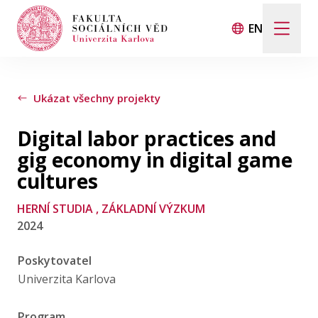
EN
Hledat
Když jsou k dispozici výsledky z našeptávače, použij
Ukázat všechny projekty
Digital labor practices and
Události
gig economy in digital game
cultures
Projekty
HERNÍ STUDIA
, ZÁKLADNÍ VÝZKUM
2024
Ocenění
Poskytovatel
Blog
Univerzita Karlova
Program