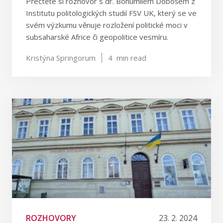
Přečtěte si rozhovor s dr. Bohumilem Dobošem z
Institutu politologických studií FSV UK, který se ve
svém výzkumu věnuje rozložení politické moci v
subsaharské Africe či geopolitice vesmíru.
Kristýna Springorum
4
min read
ROZHOVORY
23. 2. 2024