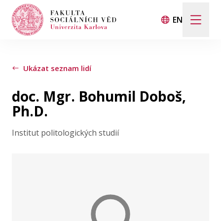
EN
Hledat
Když jsou k dispozici výsledky z našeptávače, použij
Ukázat seznam lidí
doc. Mgr. Bohumil Doboš,
Události
Ph.D.
Institut politologických studií
Projekty
Ocenění
Blog