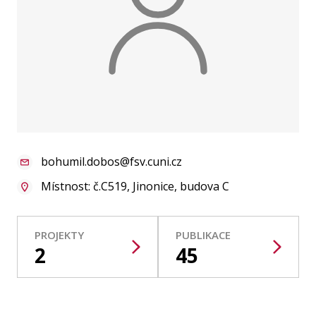
Publikace
Lidé
Kontakt
FSV UK
bohumil.dobos@fsv.cuni.cz
Místnost: č.C519, Jinonice, budova C
PROJEKTY
PUBLIKACE
2
45