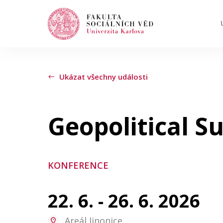
Hledat
Když jsou k dispozici výsledky z našeptávač
Ukázat všechny události
Události
Geopolitical 
Projekty
KONFERENCE
Ocenění
22. 6. - 26. 6. 2026
Blog
Areál Jinonice