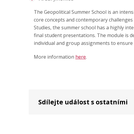
Publikace
The Geopolitical Summer School is an intens
core concepts and contemporary challenges of 
Lidé
Studies, the summer school has a highly inte
final student presentations. The module is d
Kontakt
individual and group assignments to ensure p
More information
here
.
FSV UK
Sdílejte událost s ostatními