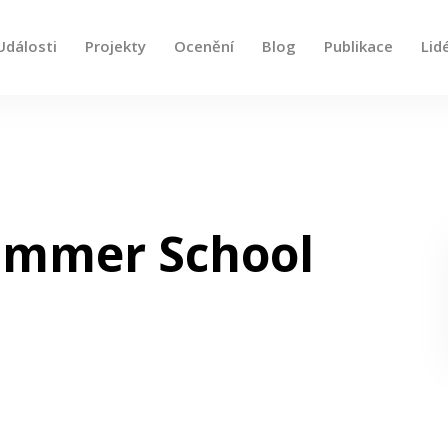
Události
Projekty
Ocenění
Blog
Publikace
Lid
e, použijte šipky nahoru a dolů pro kontrolu a enter pro
Summer School