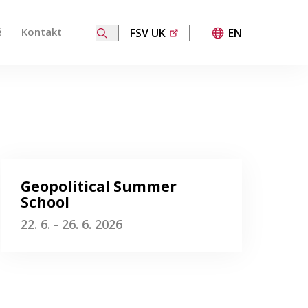
é
Kontakt
FSV UK
EN
 přechod na požadovanou stránku. Uživatelé dotykových za
Geopolitical Summer
School
22. 6. - 26. 6. 2026