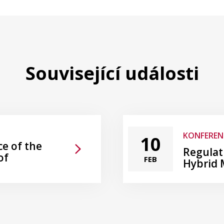
Související události
.
KONFEREN
10
e of the
Regulat
of
FEB
Hybrid 