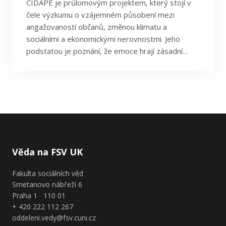
CIDAPE je průlomovým projektem, který stojí v
čele výzkumu o vzájemném působení mezi
angažovaností občanů, změnou klimatu a
sociálními a ekonomickými nerovnostmi. Jeho
podstatou je poznání, že emoce hrají zásadní…
Věda na FSV UK
Fakulta sociálních věd
Smetanovo nábřeží 6
Praha 1 110 01
+ 420 222 112 267
oddeleni.vedy@fsv.cuni.cz