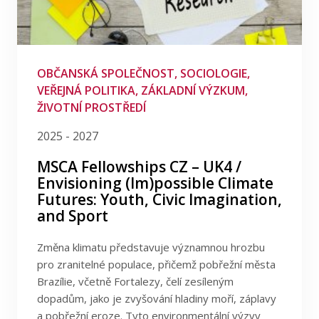
OBČANSKÁ SPOLEČNOST, SOCIOLOGIE,
VEŘEJNÁ POLITIKA, ZÁKLADNÍ VÝZKUM,
ŽIVOTNÍ PROSTŘEDÍ
2025 - 2027
MSCA Fellowships CZ – UK4 /
Envisioning (Im)possible Climate
Futures: Youth, Civic Imagination,
and Sport
Změna klimatu představuje významnou hrozbu
pro zranitelné populace, přičemž pobřežní města
Brazílie, včetně Fortalezy, čelí zesíleným
dopadům, jako je zvyšování hladiny moří, záplavy
a pobřežní eroze. Tyto environmentální výzvy