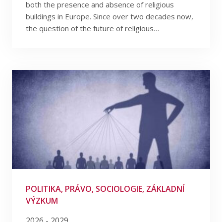
Filtrovat podle poskytovatele
both the presence and absence of religious
buildings in Europe. Since over two decades now,
the question of the future of religious…
Filtrova podle programu
Filtrovat podle data
POLITIKA, PRÁVO, SOCIOLOGIE, ZÁKLADNÍ
VÝZKUM
2026 - 2029