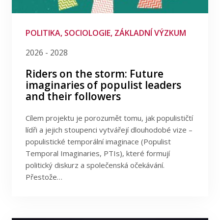
Publikace
Demokracie
Digitální média
Lidé
POLITIKA, SOCIOLOGIE, ZÁKLADNÍ VÝZKUM
Doprava
2026 - 2028
Kontakt
Ekonomie
Riders on the storm: Future
Evropská unie
imaginaries of populist leaders
and their followers
Finance
FSV UK
Herní studia
Cílem projektu je porozumět tomu, jak populističtí
Média
lídři a jejich stoupenci vytvářejí dlouhodobé vize –
populistické temporální imaginace (Populist
Mediální komunikace
Temporal Imaginaries, PTIs), které formují
Mezinárodní vztahy
politický diskurz a společenská očekávání.
Přestože…
Migrace
Náboženství
Občanská společnost