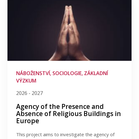
Politika
Politologie
Právo
Psychologie
Sociologie
Umělá inteligence
Veřejná politika
NÁBOŽENSTVÍ, SOCIOLOGIE, ZÁKLADNÍ
Vzdělávání
VÝZKUM
Základní výzkum
2026 - 2027
Zdraví
Agency of the Presence and
Životní prostředí
Absence of Religious Buildings in
Europe
Žurnalistika
This project aims to investigate the agency of