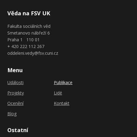
Věda na FSV UK
Fakulta sociálních věd
Smetanovo nábřeží 6
Praha 1 110 01
+ 420 222 112 267
oddeleni.vedy@fsv.cuni.cz
Menu
Události
Publikace
Projekty
Lidé
Ocenění
Kontakt
Blog
Ostatní