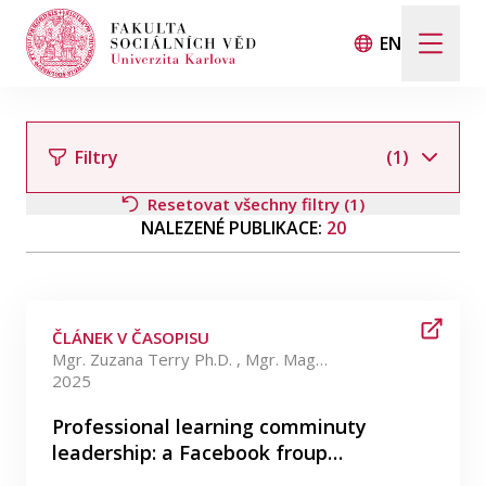
EN
Hledat
Když jsou k dispozici výsledky z našeptávače, použij
Filtry
(1)
Resetovat všechny filtry (1)
NALEZENÉ PUBLIKACE:
20
Události
Filtrovat podle autora
Projekty
ČLÁNEK V ČASOPISU
Ocenění
Mgr. Zuzana Terry Ph.D. , Mgr. Magdalena Mouralová Ph.D.
2025
Filtrovat podle kategorie
Blog
Professional learning comminuty
leadership: a Facebook froup…
Filtrovat podle data