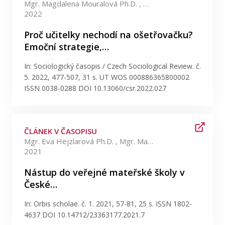
Mgr. Magdalena Mouralová Ph.D. , Mgr. Eva Hejzlarová Ph.D.
2022
Proč učitelky nechodí na ošetřovačku?
Emoční strategie,…
In: Sociologický časopis / Czech Sociological Review. č.
5. 2022, 477-507, 31 s. UT WOS 000886365800002
ISSN 0038-0288 DOI 10.13060/csr.2022.027
ČLÁNEK V ČASOPISU
Mgr. Eva Hejzlarová Ph.D. , Mgr. Magdalena Mouralová Ph.D. +1 více
2021
Nástup do veřejné mateřské školy v
České…
In: Orbis scholae. č. 1. 2021, 57-81, 25 s. ISSN 1802-
4637 DOI 10.14712/23363177.2021.7