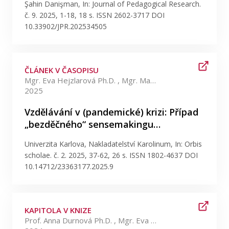
Publikace
Şahin Danişman, In: Journal of Pedagogical Research.
č. 9. 2025, 1-18, 18 s. ISSN 2602-3717 DOI
10.33902/JPR.202534505
Lidé
Kontakt
ČLÁNEK V ČASOPISU
Mgr. Eva Hejzlarová Ph.D. , Mgr. Magdalena Mouralová Ph.D. +1 více
2025
FSV UK
Vzdělávání v (pandemické) krizi: Případ
„bezděčného“ sensemakingu…
Univerzita Karlova, Nakladatelství Karolinum, In: Orbis
scholae. č. 2. 2025, 37-62, 26 s. ISSN 1802-4637 DOI
10.14712/23363177.2025.9
KAPITOLA V KNIZE
Prof. Anna Durnová Ph.D. , Mgr. Eva Hejzlarová Ph.D.