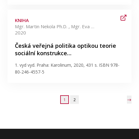
KNIHA
Mgr. Martin Nekola Ph.D. , Mgr. Eva Hejzlarová Ph.D. +11 více
2020
Česká veřejná politika optikou teorie
sociální konstrukce…
1. vyd vyd. Praha: Karolinum, 2020, 431 s. ISBN 978-
80-246-4557-5
1
2