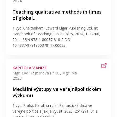
2024
Teaching qualitative methods in times
of global…
1 vyd. Cheltenham: Edward Elgar Publishing Ltd, In:
Handbook of Teaching Public Policy. 2024, 181-200,
20 s. ISBN 978-1-80037-810-0 DOI
10.4337/9781800378117.00023
KAPITOLA V KNIZE
Mgr. Eva Hejzlarová Ph.D. , Mgr. Magdalena Mouralová Ph.D.
2023
Mediální výstupy ve veřejněpolitickém
výzkumu
1 vyd. Praha: Karolinum, In: Fantastická data ve
veřejné politice a jak je využít. 2023, 261-291, 31 s.
ISBN 978-80-246-5561-1