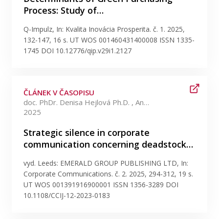
Process: Study of…
Q-Impulz, In: Kvalita Inovácia Prosperita. č. 1. 2025,
132-147, 16 s. UT WOS 001460431400008 ISSN 1335-
1745 DOI 10.12776/qip.v29i1.2127
ČLÁNEK V ČASOPISU
doc. PhDr. Denisa Hejlová Ph.D. , Angga Ariestya M.Sc. +2 více
2025
Strategic silence in corporate
communication concerning deadstock…
vyd. Leeds: EMERALD GROUP PUBLISHING LTD, In:
Corporate Communications. č. 2. 2025, 294-312, 19 s.
UT WOS 001391916900001 ISSN 1356-3289 DOI
10.1108/CCIJ-12-2023-0183