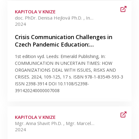
KAPITOLA V KNIZE
doc. PhDr. Denisa Hejlová Ph.D. , Ing. Bc. Petra Koudelková Ph.D.
2024
Crisis Communication Challenges in
Czech Pandemic Education:…
1st edition vyd. Leeds: Emerald Publishing, In:
COMMUNICATION IN UNCERTAIN TIMES: HOW
ORGANIZATIONS DEAL WITH ISSUES, RISKS AND
CRISES. 2024, 109-125, 17 s. ISBN 978-1-83549-593-3
ISSN 2398-3914 DOI 10.1108/S2398-
391420240000007008
KAPITOLA V KNIZE
Mgr. Anna Shavit Ph.D. , Mgr. Marcela Konrádová Ph.D.
2024