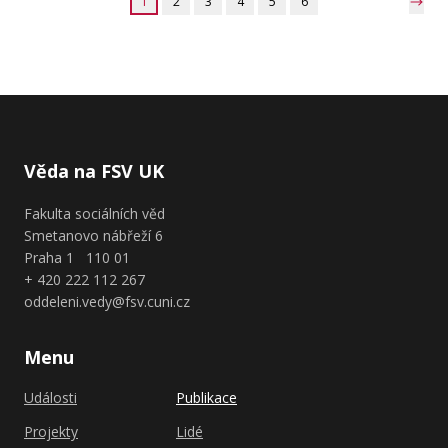
1
2
3
4
5
6
Věda na FSV UK
Fakulta sociálních věd
Smetanovo nábřeží 6
Praha 1 110 01
+ 420 222 112 267
oddeleni.vedy@fsv.cuni.cz
Menu
Události
Publikace
Projekty
Lidé