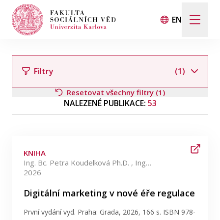
EN
Hledat
Když jsou k dispozici výsledky z našeptávače, použij
Filtry
(1)
Resetovat všechny filtry (1)
NALEZENÉ PUBLIKACE:
53
Události
Filtrovat podle autora
Projekty
KNIHA
Ocenění
Ing. Bc. Petra Koudelková Ph.D. , Ing. Bc. Hana Moravcová Ph.D.
2026
Filtrovat podle kategorie
Blog
Digitální marketing v nové éře regulace
První vydání vyd. Praha: Grada, 2026, 166 s. ISBN 978-
Filtrovat podle data