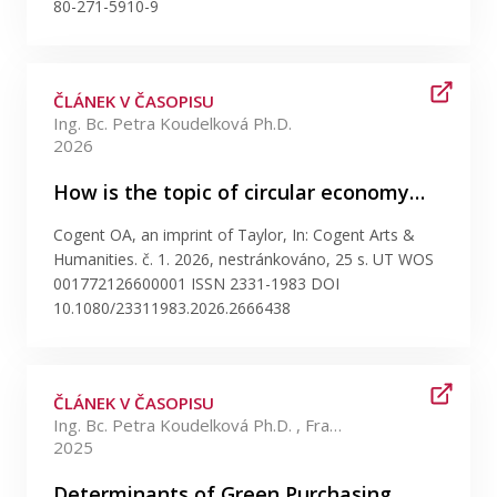
Publikace
80-271-5910-9
Lidé
ČLÁNEK V ČASOPISU
Ing. Bc. Petra Koudelková Ph.D.
Kontakt
2026
How is the topic of circular economy…
FSV UK
Cogent OA, an imprint of Taylor, In: Cogent Arts &
Humanities. č. 1. 2026, nestránkováno, 25 s. UT WOS
001772126600001 ISSN 2331-1983 DOI
10.1080/23311983.2026.2666438
ČLÁNEK V ČASOPISU
Ing. Bc. Petra Koudelková Ph.D. , František Milichovský Ph.D.
2025
Determinants of Green Purchasing