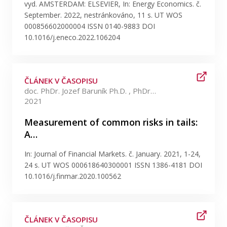
Publikace
vyd. AMSTERDAM: ELSEVIER, In: Energy Economics. č.
September. 2022, nestránkováno, 11 s. UT WOS
000856602000004 ISSN 0140-9883 DOI
Lidé
10.1016/j.eneco.2022.106204
Kontakt
ČLÁNEK V ČASOPISU
doc. PhDr. Jozef Baruník Ph.D. , PhDr. František Čech Ph.D.
2021
FSV UK
Measurement of common risks in tails:
A…
In: Journal of Financial Markets. č. January. 2021, 1-24,
24 s. UT WOS 000618640300001 ISSN 1386-4181 DOI
10.1016/j.finmar.2020.100562
ČLÁNEK V ČASOPISU