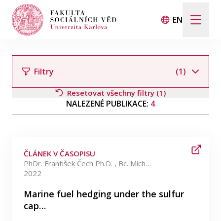
EN
Hledat
Když jsou k dispozici výsledky z našeptávače, použij
Filtry
(1)
Resetovat všechny filtry (1)
NALEZENÉ PUBLIKACE:
4
Události
Filtrovat podle autora
Projekty
ČLÁNEK V ČASOPISU
Ocenění
PhDr. František Čech Ph.D. , Bc. Michal Zítek
2022
Filtrovat podle kategorie
Blog
Marine fuel hedging under the sulfur
cap…
Filtrovat podle data