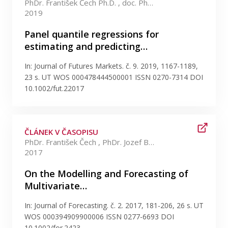
PhDr. František Čech Ph.D. , doc. PhDr. Jozef Baruník Ph.D.
2019
Panel quantile regressions for
estimating and predicting…
In: Journal of Futures Markets. č. 9. 2019, 1167-1189,
23 s. UT WOS 000478444500001 ISSN 0270-7314 DOI
10.1002/fut.22017
ČLÁNEK V ČASOPISU
PhDr. František Čech , PhDr. Jozef Baruník Ph.D.
2017
On the Modelling and Forecasting of
Multivariate…
In: Journal of Forecasting. č. 2. 2017, 181-206, 26 s. UT
WOS 000394909900006 ISSN 0277-6693 DOI
10.1002/for.2423