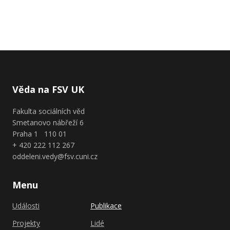
Věda na FSV UK
Fakulta sociálních věd
Smetanovo nábřeží 6
Praha 1 110 01
+ 420 222 112 267
oddeleni.vedy@fsv.cuni.cz
Menu
Události
Publikace
Projekty
Lidé