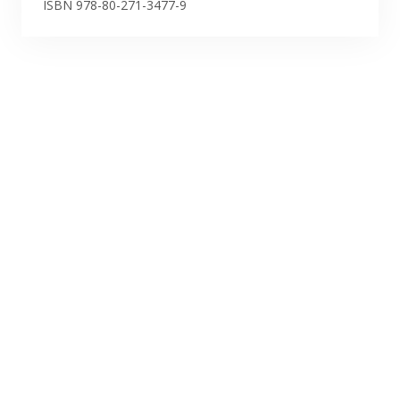
Publikace
ISBN 978-80-271-3477-9
Lidé
Kontakt
FSV UK