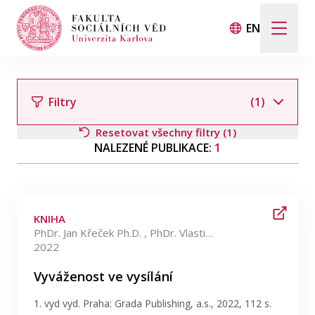
EN
Hledat
Když jsou k dispozici výsledky z našeptávače, použij
Filtry
(1)
Resetovat všechny filtry (1)
NALEZENÉ PUBLIKACE:
1
Události
Filtrovat podle autora
Projekty
KNIHA
Ocenění
PhDr. Jan Křeček Ph.D. , PhDr. Vlastimil Nečas Ph.D. +2 více
2022
Filtrovat podle kategorie
Blog
Vyváženost ve vysílání
1. vyd vyd. Praha: Grada Publishing, a.s., 2022, 112 s.
Filtrovat podle data