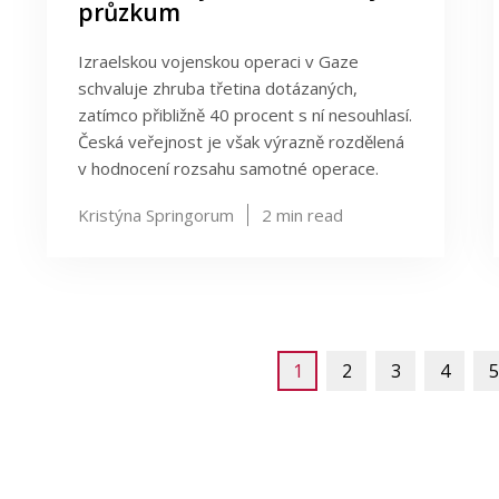
průzkum
Izraelskou vojenskou operaci v Gaze
schvaluje zhruba třetina dotázaných,
zatímco přibližně 40 procent s ní nesouhlasí.
Česká veřejnost je však výrazně rozdělená
v hodnocení rozsahu samotné operace.
Kristýna Springorum
2
min read
1
2
3
4
5