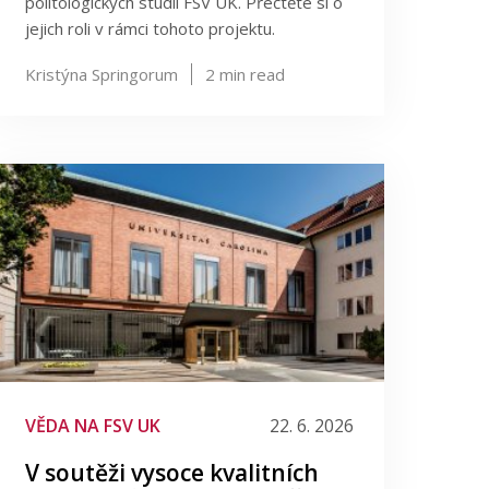
politologických studií FSV UK. Přečtěte si o
jejich roli v rámci tohoto projektu.
Kristýna Springorum
2
min read
VĚDA NA FSV UK
22. 6. 2026
V soutěži vysoce kvalitních