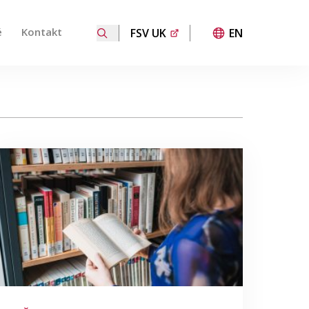
é
Kontakt
FSV UK
EN
 přechod na požadovanou stránku. Uživatelé dotykových za