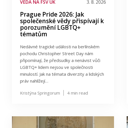
VĚDA NA FSV UK
3. 8. 2026
Prague Pride 2026: Jak
společenské vědy přispívají k
porozumění LGBTQ+
tématům
Nedávné tragické události na berlínském
pochodu Christopher Street Day nám
připomínají, že předsudky a nenávist vůči
LGBTQ+ lidem nejsou ve společnosti
minulostí. Jak na témata diverzity a lidských
práv nahlížejí…
Kristýna Springorum
4
min read