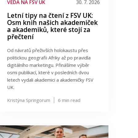
VĚDA NA FSV UK
30. 7. 2026
Letní tipy na čtení z FSV UK:
Osm knih našich akademiček
a akademiků, které stojí za
přečtení
Od návratů přeživších holokaustu přes
politickou geografii Afriky až po pravidla
digitálního marketingu. Přinášíme výběr
osmi publikací, které v posledních dvou
letech vydali akademici a akademičky FSV
UK.
Kristýna Springorum
6
min read