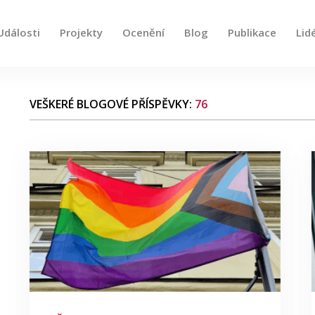
Události
Projekty
Ocenění
Blog
Publikace
Lid
e, použijte šipky nahoru a dolů pro kontrolu a enter pro
VEŠKERÉ BLOGOVÉ PŘÍSPĚVKY:
76