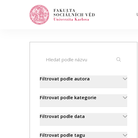
Hledat
Když jsou k dispozici výsledky z našeptávač
Události
Filtrovat podle autora
Projekty
Filtrovat podle kategorie
Ocenění
Filtrovat podle data
Blog
Filtrovat podle tagu