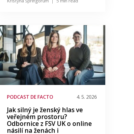
Kristýna Springorum
5
min read
PODCAST DE FACTO
4. 5. 2026
Jak silný je ženský hlas ve
veřejném prostoru?
Odbornice z FSV UK o online
násilí na ženách i