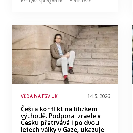
Kristýna Springorum
5
min read
VĚDA NA FSV UK
14. 5. 2026
Češi a konflikt na Blízkém
východě: Podpora Izraele v
Česku přetrvává i po dvou
letech války v Gaze, ukazuje