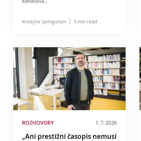
Klimešová…
Kristýna Springorum
5
min read
ROZHOVORY
1. 7. 2026
„Ani prestižní časopis nemusí