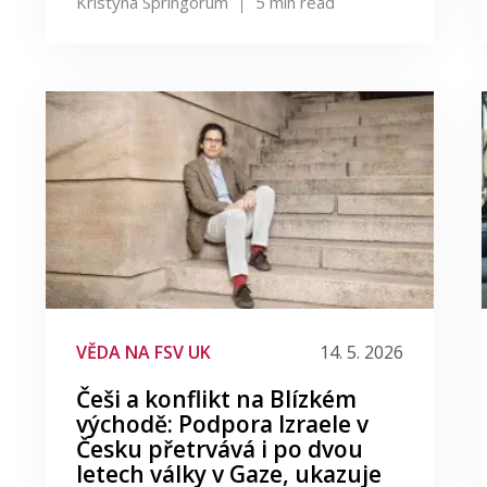
Kristýna Springorum
5
min read
VĚDA NA FSV UK
14. 5. 2026
Češi a konflikt na Blízkém
východě: Podpora Izraele v
Česku přetrvává i po dvou
letech války v Gaze, ukazuje