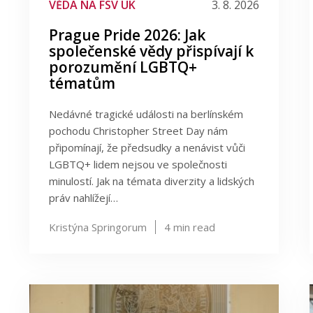
VĚDA NA FSV UK
3. 8. 2026
Prague Pride 2026: Jak
společenské vědy přispívají k
porozumění LGBTQ+
tématům
Nedávné tragické události na berlínském
pochodu Christopher Street Day nám
připomínají, že předsudky a nenávist vůči
LGBTQ+ lidem nejsou ve společnosti
minulostí. Jak na témata diverzity a lidských
práv nahlížejí…
Kristýna Springorum
4
min read