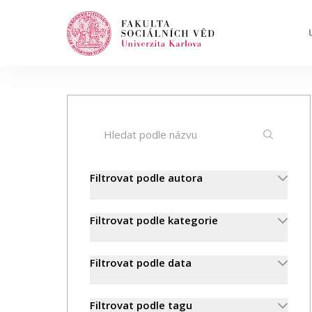
Hledat
Když jsou k dispozici výsledky z našeptávač
Události
Filtrovat podle autora
Projekty
Filtrovat podle kategorie
Ocenění
Filtrovat podle data
Blog
Filtrovat podle tagu