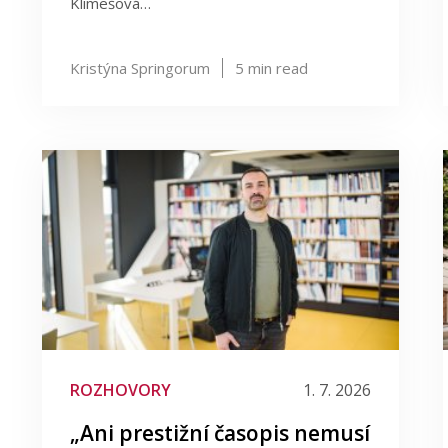
Klimešová…
Kristýna Springorum
5
min read
ROZHOVORY
1. 7. 2026
„Ani prestižní časopis nemusí