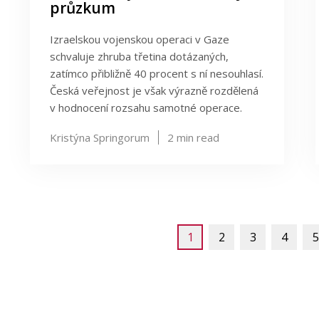
průzkum
Izraelskou vojenskou operaci v Gaze
schvaluje zhruba třetina dotázaných,
zatímco přibližně 40 procent s ní nesouhlasí.
Česká veřejnost je však výrazně rozdělená
v hodnocení rozsahu samotné operace.
Kristýna Springorum
2
min read
1
2
3
4
5