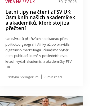
VĚDA NA FSV UK
30. 7. 2026
Letní tipy na čtení z FSV UK:
Osm knih našich akademiček
a akademiků, které stojí za
přečtení
Od návratů přeživších holokaustu přes
politickou geografii Afriky až po pravidla
digitálního marketingu. Přinášíme výběr
osmi publikací, které v posledních dvou
letech vydali akademici a akademičky FSV
UK.
Kristýna Springorum
6
min read