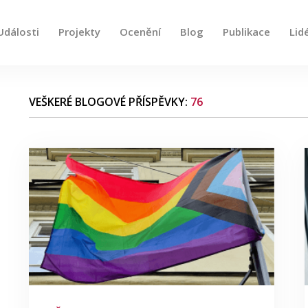
Události
Projekty
Ocenění
Blog
Publikace
Lid
e, použijte šipky nahoru a dolů pro kontrolu a enter pro
VEŠKERÉ BLOGOVÉ PŘÍSPĚVKY:
76