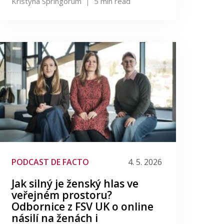
Kristýna Springorum
5
min read
PODCAST DE FACTO
4. 5. 2026
Jak silný je ženský hlas ve
veřejném prostoru?
Odbornice z FSV UK o online
násilí na ženách i