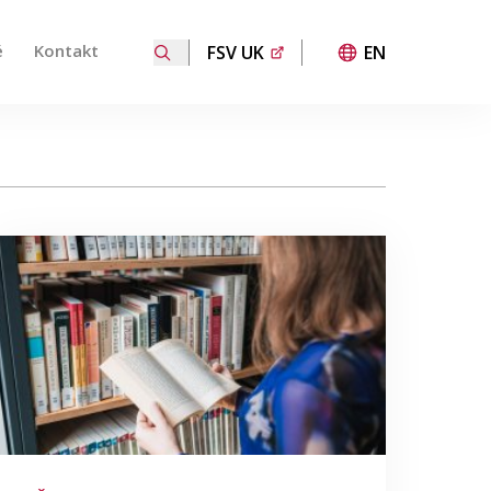
é
Kontakt
FSV UK
EN
 přechod na požadovanou stránku. Uživatelé dotykových za