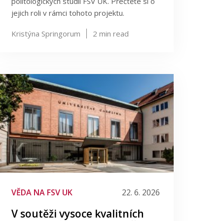
politologických studií FSV UK. Přečtěte si o
jejich roli v rámci tohoto projektu.
Kristýna Springorum
2
min read
VĚDA NA FSV UK
22. 6. 2026
V soutěži vysoce kvalitních