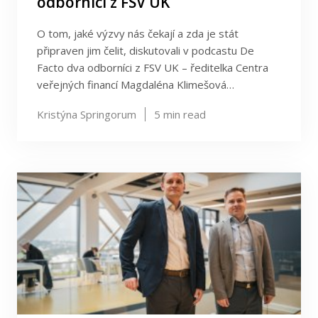
odborníci z FSV UK
O tom, jaké výzvy nás čekají a zda je stát
připraven jim čelit, diskutovali v podcastu De
Facto dva odborníci z FSV UK – ředitelka Centra
veřejných financí Magdaléna Klimešová…
Kristýna Springorum
5
min read