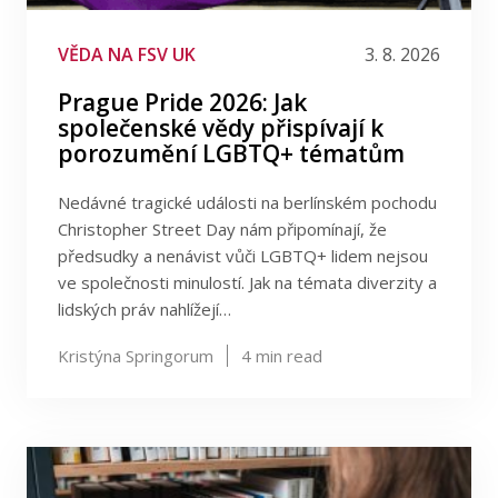
Publikace
VĚDA NA FSV UK
3. 8. 2026
Lidé
Prague Pride 2026: Jak
společenské vědy přispívají k
Kontakt
porozumění LGBTQ+ tématům
Nedávné tragické události na berlínském pochodu
FSV UK
Christopher Street Day nám připomínají, že
předsudky a nenávist vůči LGBTQ+ lidem nejsou
ve společnosti minulostí. Jak na témata diverzity a
lidských práv nahlížejí…
Kristýna Springorum
4
min read