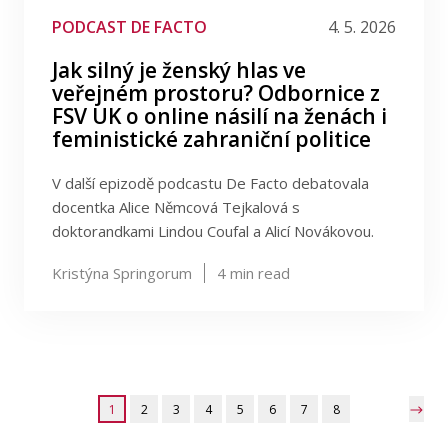
PODCAST DE FACTO
4. 5. 2026
Jak silný je ženský hlas ve
veřejném prostoru? Odbornice z
FSV UK o online násilí na ženách i
feministické zahraniční politice
V další epizodě podcastu De Facto debatovala
docentka Alice Němcová Tejkalová s
doktorandkami Lindou Coufal a Alicí Novákovou.
Kristýna Springorum
4
min read
1
2
3
4
5
6
7
8