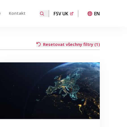
é
Kontakt
FSV UK
EN
 přechod na požadovanou stránku. Uživatelé dotykových za
Resetovat všechny filtry (1)