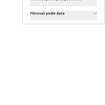
Publikace
Filtrovat podle data
Lidé
Kontakt
FSV UK