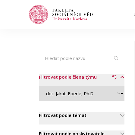
Hledat
Když jsou k dispozici výsledky z našeptávač
Události
Filtrovat podle člena týmu
Projekty
Ocenění
Filtrovat podle témat
Blog
Filtrovat podle poskytovatele