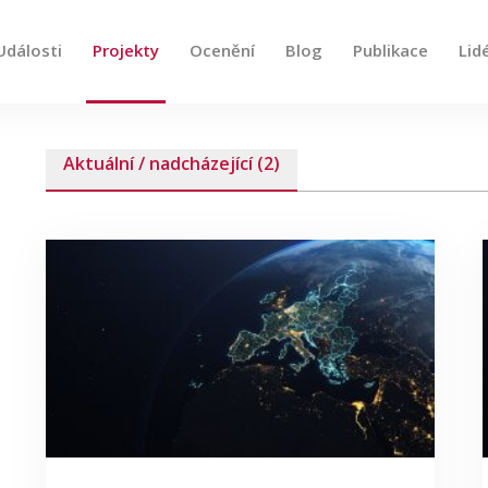
Události
Projekty
Ocenění
Blog
Publikace
Lid
e, použijte šipky nahoru a dolů pro kontrolu a enter pro
Aktuální / nadcházející (2)