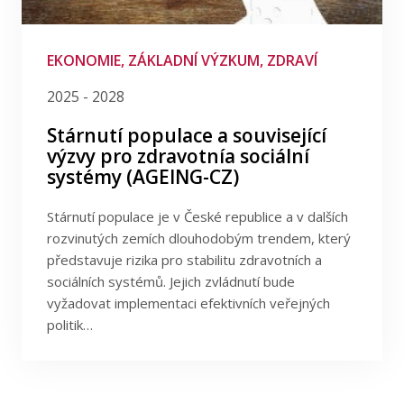
Publikace
Filtrovat podle poskytovatele
Lidé
Filtrova podle programu
EKONOMIE, ZÁKLADNÍ VÝZKUM, ZDRAVÍ
2025 - 2028
Kontakt
Filtrovat podle data
Stárnutí populace a související
výzvy pro zdravotnía sociální
systémy (AGEING-CZ)
FSV UK
Stárnutí populace je v České republice a v dalších
rozvinutých zemích dlouhodobým trendem, který
představuje rizika pro stabilitu zdravotních a
sociálních systémů. Jejich zvládnutí bude
vyžadovat implementaci efektivních veřejných
politik…