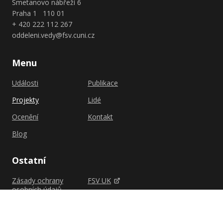
Smetanovo nábřeží 6
Praha 1 110 01
+ 420 222 112 267
oddeleni.vedy@fsv.cuni.cz
Menu
Události
Publikace
Projekty
Lidé
Ocenění
Kontakt
Blog
Ostatní
Zásady ochrany
FSV UK
osobních údajů
Shutterstock.com
Zásady cookies (EU)