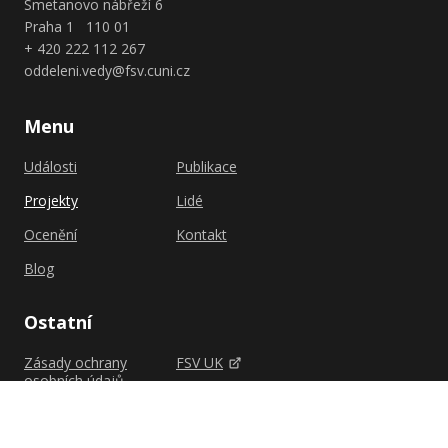
Smetanovo nábřeží 6
Praha 1 110 01
+ 420 222 112 267
oddeleni.vedy@fsv.cuni.cz
Menu
Události
Publikace
Projekty
Lidé
Ocenění
Kontakt
Blog
Ostatní
Zásady ochrany
FSV UK
osobních údajů
Shutterstock.com
Zásady cookies (EU)