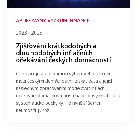
Publikace
Filtrovat podle poskytovatele
Lidé
Filtrovat podle data
APLIKOVANÝ VÝZKUM, FINANCE
2023 - 2025
Kontakt
Zjišťování krátkodobých a
dlouhodobých inflačních
očekávání českých domácností
FSV UK
Cílem projektu je pomocí výběrového šetření
mezi českými domácnostmi získat data a jejich
následným zpracováním modelovat inflační
očekávání domácností očištěná o idiosynkratické a
systematické odchylky. To nynější šetření
neumožňují, což…