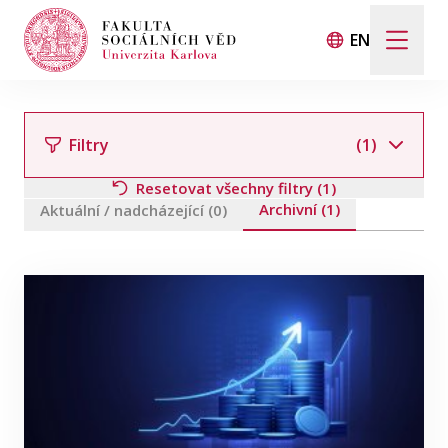
EN
Hledat
Když jsou k dispozici výsledky z našeptávače, použij
Filtry
(1)
Resetovat všechny filtry (1)
Archivní (1)
Události
Aktuální / nadcházející (0)
Filtrovat podle člena týmu
Projekty
Ocenění
Blog
Filtrovat podle témat