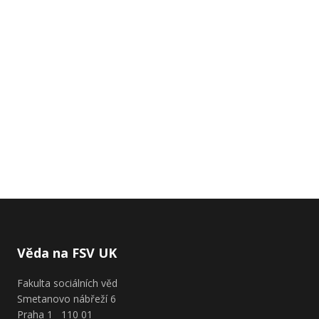
Věda na FSV UK
Fakulta sociálních věd
Smetanovo nábřeží 6
Praha 1 110 01