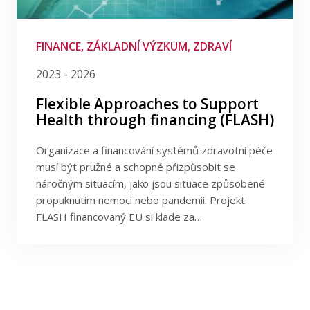
Publikace
Filtrovat podle poskytovatele
Lidé
Filtrova podle programu
FINANCE, ZÁKLADNÍ VÝZKUM, ZDRAVÍ
2023 - 2026
Kontakt
Filtrovat podle data
Flexible Approaches to Support
Health through financing (FLASH)
FSV UK
Organizace a financování systémů zdravotní péče
musí být pružné a schopné přizpůsobit se
náročným situacím, jako jsou situace způsobené
propuknutím nemoci nebo pandemií. Projekt
FLASH financovaný EU si klade za…