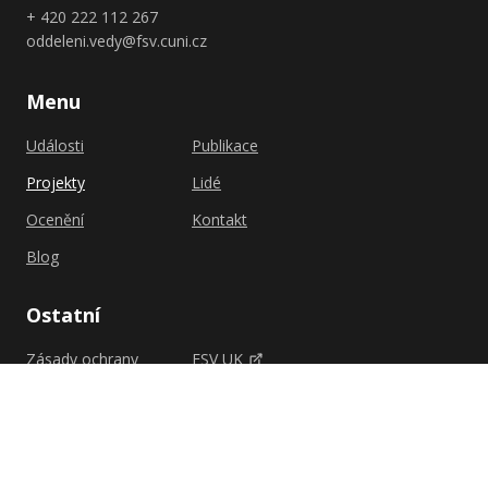
+ 420 222 112 267
oddeleni.vedy@fsv.cuni.cz
Menu
Události
Publikace
Projekty
Lidé
Ocenění
Kontakt
Blog
Ostatní
Zásady ochrany
FSV UK
osobních údajů
Shutterstock.com
Zásady cookies (EU)
Univerzita Karlova