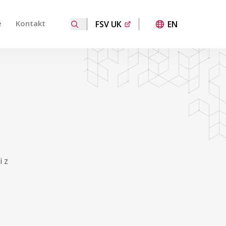
é
Kontakt
FSV UK
EN
 přechod na požadovanou stránku. Uživatelé dotykových za
i z