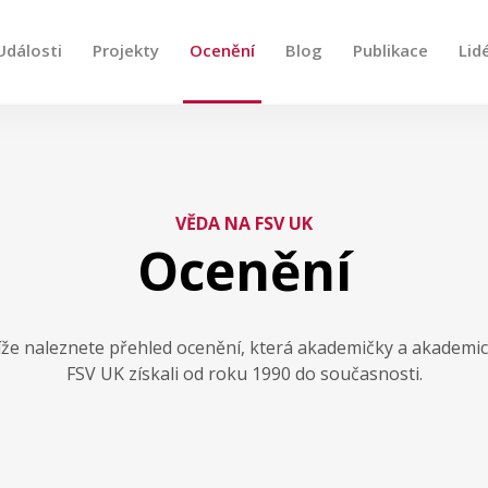
Události
Projekty
Ocenění
Blog
Publikace
Lid
e, použijte šipky nahoru a dolů pro kontrolu a enter pro
VĚDA NA FSV UK
Ocenění
že naleznete přehled ocenění, která akademičky a akademic
FSV UK získali od roku 1990 do současnosti.