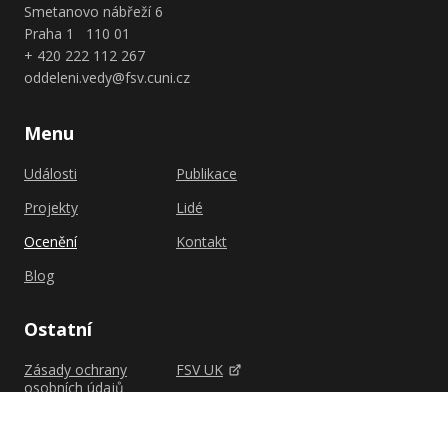
Smetanovo nábřeží 6
Praha 1 110 01
+ 420 222 112 267
oddeleni.vedy@fsv.cuni.cz
Menu
Události
Publikace
Projekty
Lidé
Ocenění
Kontakt
Blog
Ostatní
Zásady ochrany
FSV UK
osobních údajů
Shutterstock.com
Zásady cookies (EU)