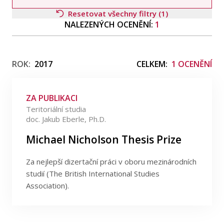
Publikace
Resetovat všechny filtry (1)
NALEZENÝCH OCENĚNÍ:
1
Lidé
Filtrovat podle oceněného
Kontakt
ROK:
2017
CELKEM:
1 OCENĚNÍ
ZA PUBLIKACI
FSV UK
Filtrovat podle typu
Teritoriální studia
doc. Jakub Eberle, Ph.D.
Filtrovat podle oboru
Michael Nicholson Thesis Prize
Za nejlepší dizertační práci v oboru mezinárodních
Filtrovat podle data
studií (The British International Studies
Association).