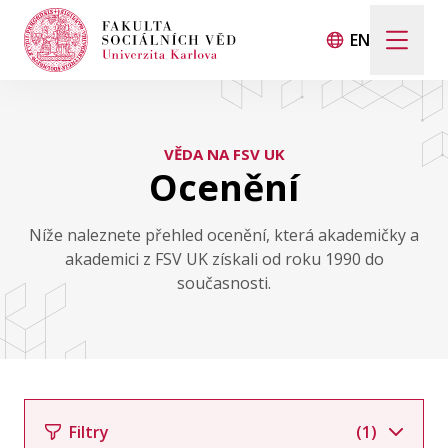
EN
Hledat
Když jsou k dispozici výsledky z našeptávače, použij
VĚDA NA FSV UK
Ocenění
Události
Níže naleznete přehled ocenění, která akademičky a
akademici z FSV UK získali od roku 1990 do
Projekty
současnosti.
Ocenění
Blog
Filtry
(1)