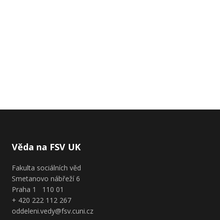
Věda na FSV UK
Fakulta sociálních věd
Smetanovo nábřeží 6
Praha 1 110 01
+ 420 222 112 267
oddeleni.vedy@fsv.cuni.cz