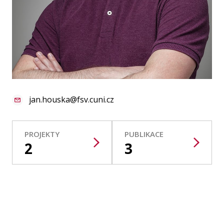
Publikace
Lidé
Kontakt
jan.houska@fsv.cuni.cz
FSV UK
PROJEKTY
PUBLIKACE
2
3