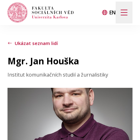
EN
Hledat
Když jsou k dispozici výsledky z našeptávače, použij
Ukázat seznam lidí
Mgr. Jan Houška
Události
Institut komunikačních studií a žurnalistiky
Projekty
Ocenění
Blog