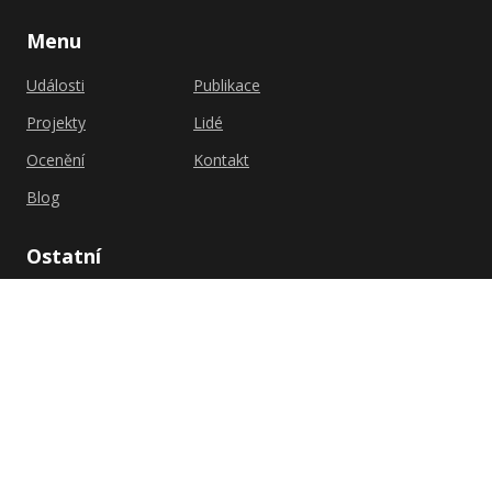
Menu
Události
Publikace
Projekty
Lidé
Ocenění
Kontakt
Blog
Ostatní
Zásady ochrany
FSV UK
osobních údajů
Shutterstock.com
Zásady cookies (EU)
Univerzita Karlova