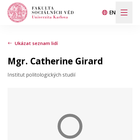
EN
Hledat
Když jsou k dispozici výsledky z našeptávače, použij
Ukázat seznam lidí
Mgr. Catherine Girard
Události
Institut politologických studií
Projekty
Ocenění
Blog