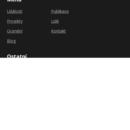
Události
Publikace
Projekty
Lidé
Ocenění
Kontakt
Blog
Ostatní
Zásady ochrany
FSV UK
osobních údajů
Shutterstock.com
Zásady cookies (EU)
Univerzita Karlova