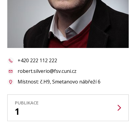
Publikace
Lidé
Kontakt
+420 222 112 222
FSV UK
robert.silverio@fsv.cuni.cz
Místnost: č.H9, Smetanovo nábřeží 6
PUBLIKACE
1