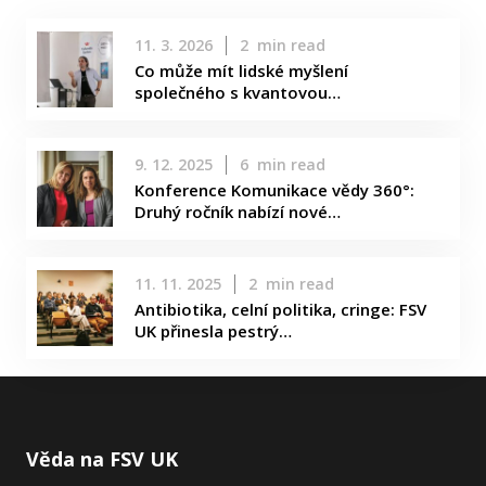
11. 3. 2026
2
min read
Co může mít lidské myšlení
společného s kvantovou…
9. 12. 2025
6
min read
Konference Komunikace vědy 360°:
Druhý ročník nabízí nové…
11. 11. 2025
2
min read
Antibiotika, celní politika, cringe: FSV
UK přinesla pestrý…
Věda na FSV UK