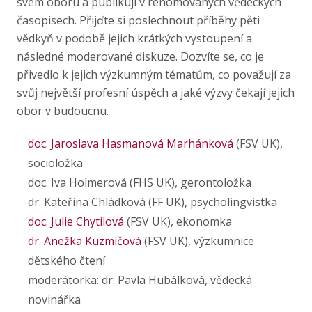
svém oboru a publikují v renomovaných vědeckých
časopisech. Přijďte si poslechnout příběhy pěti
vědkyň v podobě jejich krátkých vystoupení a
následné moderované diskuze. Dozvíte se, co je
přivedlo k jejich výzkumným tématům, co považují za
svůj největší profesní úspěch a jaké výzvy čekají jejich
obor v budoucnu.
doc. Jaroslava Hasmanová Marhánková
(FSV UK),
socioložka
doc. Iva Holmerová (FHS UK), gerontoložka
dr. Kateřina Chládková (FF UK), psycholingvistka
doc. Julie Chytilová
(FSV UK), ekonomka
dr. Anežka Kuzmičová
(FSV UK), výzkumnice
dětského čtení
moderátorka: dr. Pavla Hubálková, vědecká
novinářka