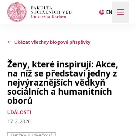
EN
Hledat
Když jsou k dispozici výsledky z našeptávače, použij
Ukázat všechny blogové příspěvky
Ženy, které inspirují: Akce,
Události
na níž se představí jedny z
nejvýraznějších vědkyň
Projekty
sociálních a humanitních
oborů
Ocenění
UDÁLOSTI
Blog
17. 2. 2026
ANEŽKA KUZMIČOVÁ