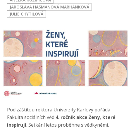
Publikace
JAROSLAVA HASMANOVÁ MARHÁNKOVÁ
JULIE CHYTILOVÁ
Lidé
Kontakt
FSV UK
Pod záštitou rektora Univerzity Karlovy pořádá
Fakulta sociálních věd
4. ročník akce Ženy, které
inspirují
. Setkání letos proběhne s vědkyněmi,