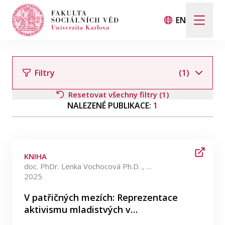
EN
Hledat
Když jsou k dispozici výsledky z našeptávače, použij
Filtry
(1)
Resetovat všechny filtry (1)
NALEZENÉ PUBLIKACE:
1
Události
Filtrovat podle autora
Projekty
KNIHA
Ocenění
doc. PhDr. Lenka Vochocová Ph.D. , Mgr. Ing. Jana Rosenfeldová Ph.D. +3 více
2025
Filtrovat podle kategorie
Blog
V patřičných mezích: Reprezentace
aktivismu mladistvých v…
Filtrovat podle data