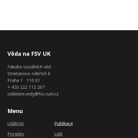
Věda na FSV UK
Fakulta sociálních věd
Smetanovo nábřeží 6
Praha 1 110 01
+ 420 222 112 267
oddeleni.vedy@fsv.cuni.cz
Menu
Události
Publikace
Projekty
Lidé