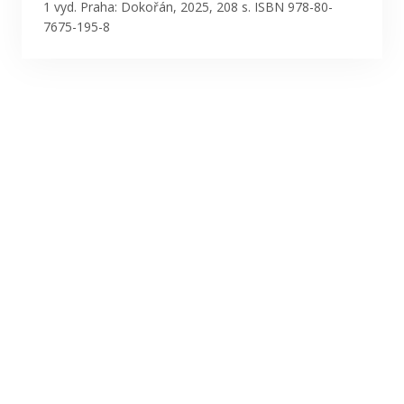
Publikace
1 vyd. Praha: Dokořán, 2025, 208 s. ISBN 978-80-
7675-195-8
Lidé
Kontakt
FSV UK