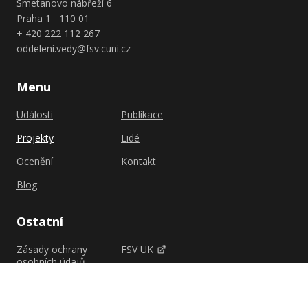
Smetanovo nábřeží 6
Praha 1 110 01
+ 420 222 112 267
oddeleni.vedy@fsv.cuni.cz
Menu
Události
Publikace
Projekty
Lidé
Ocenění
Kontakt
Blog
Ostatní
Zásady ochrany
FSV UK
osobních údajů
Shutterstock.com
Zásady cookies (EU)