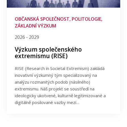
Publikace
Filtrovat podle poskytovatele
Lidé
Filtrova podle programu
OBČANSKÁ SPOLEČNOST, POLITOLOGIE,
ZÁKLADNÍ VÝZKUM
Kontakt
Filtrovat podle data
2026 - 2029
Výzkum společenského
extremismu (RISE)
FSV UK
RISE (Research in Societal Extremism) zakládá
inovativní výzkumný tým specializovaný na
analýzu rozmanitých podob (násilného)
extremismu. Náš projekt se soustředí na
ideologicky ukotvené, kulturně legitimizované a
digitálně posilované vazby mezi…