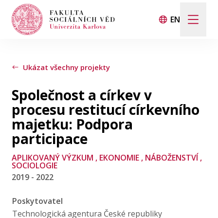
EN
Hledat
Když jsou k dispozici výsledky z našeptávače, použij
Ukázat všechny projekty
Společnost a církev v
Události
procesu restitucí církevního
majetku: Podpora
Projekty
participace
APLIKOVANÝ VÝZKUM
, EKONOMIE
, NÁBOŽENSTVÍ
,
Ocenění
SOCIOLOGIE
2019 - 2022
Blog
Poskytovatel
Technologická agentura České republiky