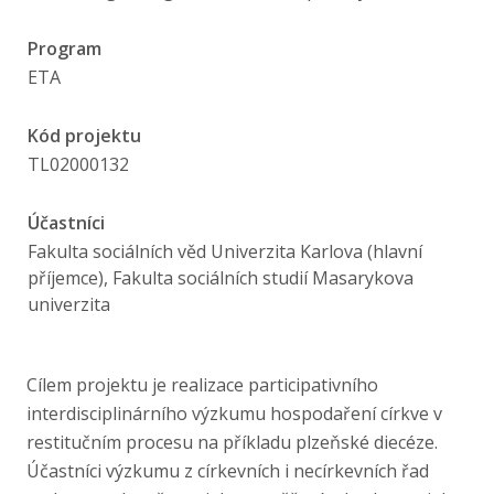
Publikace
Program
Lidé
ETA
Kód projektu
Kontakt
TL02000132
Účastníci
FSV UK
Fakulta sociálních věd Univerzita Karlova (hlavní
příjemce), Fakulta sociálních studií Masarykova
univerzita
Cílem projektu je realizace participativního
interdisciplinárního výzkumu hospodaření církve v
restitučním procesu na příkladu plzeňské diecéze.
Účastníci výzkumu z církevních i necírkevních řad