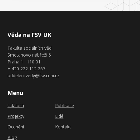
Věda na FSV UK
Fakulta sociálních věd
Smetanovo nábřeží 6
Praha 1 110 01
+ 420 222 112 267
oddeleni.vedy@fsv.cuni.cz
Menu
Události
Publikace
Projekty
Lidé
Ocenění
Kontakt
Blog