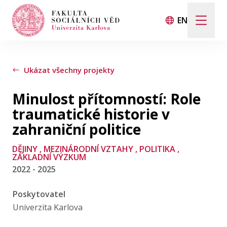
EN
Hledat
Když jsou k dispozici výsledky z našeptávače, použij
Ukázat všechny projekty
Minulost přítomností: Role
Události
traumatické historie v
zahraniční politice
Projekty
DĚJINY
, MEZINÁRODNÍ VZTAHY
, POLITIKA
,
ZÁKLADNÍ VÝZKUM
Ocenění
2022 - 2025
Poskytovatel
Blog
Univerzita Karlova