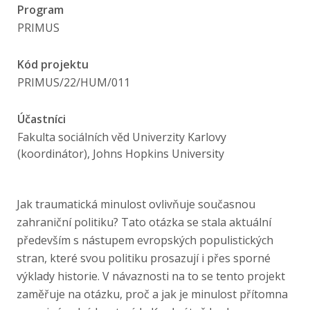
Publikace
Program
PRIMUS
Lidé
Kód projektu
PRIMUS/22/HUM/011
Kontakt
Účastníci
Fakulta sociálních věd Univerzity Karlovy
FSV UK
(koordinátor), Johns Hopkins University
Jak traumatická minulost ovlivňuje současnou
zahraniční politiku? Tato otázka se stala aktuální
především s nástupem evropských populistických
stran, které svou politiku prosazují i přes sporné
výklady historie. V návaznosti na to se tento projekt
zaměřuje na otázku, proč a jak je minulost přítomna