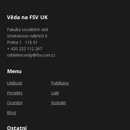
Věda na FSV UK
Fakulta sociálních věd
Smetanovo nábřeží 6
Praha 1 110 01
+ 420 222 112 267
oddeleni.vedy@fsv.cuni.cz
Menu
Události
Publikace
Projekty
Lidé
Ocenění
Kontakt
Blog
Ostatní