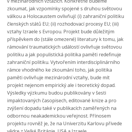
v mezinárodních vztazích. Konkrétně budeme
zkoumat, jak vzpomínky spojené s druhou světovou
válkou a Holocaustem ovlivňují: (i) zahraniční politiku
členských států EU; (ii) rozhodovací procesy EU; (iii)
vztahy Izraele s Evropou. Projekt bude důležitým
příspěvkem do (stále omezené) literatury k tomu, jak
rámování traumatických událostí ovlivňuje světovou
politiku a jak populistická politika paměti redefinuje
zahraniční politiku. Vytvořením interdisciplinárního
rámce vhodného ke zkoumání toho, jak politika
paměti ovlivňuje mezinárodní vztahy, bude mít
projekt nejenom empirický ale i teoretický dopad.
Výsledky výzkumu budou publikovány v šesti
impaktovaných časopisech, editované knize a pro
zvýšení dopadu také v publikacích zaměřených na
odbornou neakademickou veřejnost. Přínosem
projektu rovněž je, že na Univerzitu Karlovu přivede
vědce z Velké Británie, USA a Izraele.