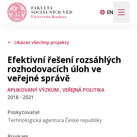
EN
Hledat
Když jsou k dispozici výsledky z našeptávače, použij
Ukázat všechny projekty
Efektivní řešení rozsáhlých
Události
rozhodovacích úloh ve
veřejné správě
Projekty
APLIKOVANÝ VÝZKUM
, VEŘEJNÁ POLITIKA
2018 - 2021
Ocenění
Poskytovatel
Blog
Technologická agentura České republiky
Program