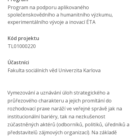
Publikace
Program na podporu aplikovaného
společenskovědního a humanitního výzkumu,
Lidé
experimentálního vývoje a inovací ÉTA
Kontakt
Kód projektu
TL01000220
Účastníci
FSV UK
Fakulta sociálních věd Univerzita Karlova
Vymezování a uznávání úloh strategického a
průřezového charakteru a jejich promítání do
rozhodovací praxe naráží ve veřejné správě jak na
institucionální bariéry, tak na nezkušenost
zúčastněných aktérů (odborníků, politiků, úředníků a
představitelů zájmových organizací). Na základě