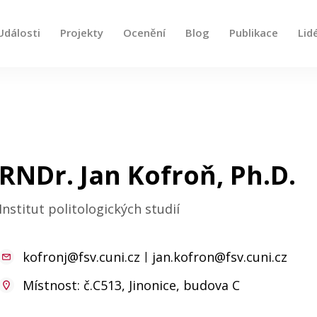
Události
Projekty
Ocenění
Blog
Publikace
Lid
e, použijte šipky nahoru a dolů pro kontrolu a enter pro
RNDr. Jan Kofroň, Ph.D.
Institut politologických studií
kofronj@fsv.cuni.cz
|
jan.kofron@fsv.cuni.cz
Místnost: č.C513, Jinonice, budova C