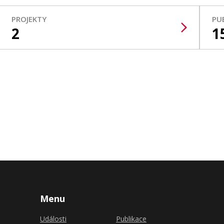
PROJEKTY
PU
2
1
Menu
Události
Publikace