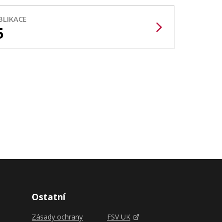
BLIKACE
5
Ostatní
Zásady ochrany
FSV UK