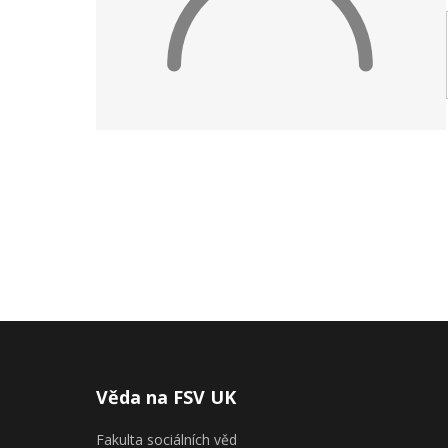
Publikace
Lidé
Kontakt
FSV UK
Věda na FSV UK
Fakulta sociálních věd