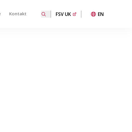
é
Kontakt
FSV UK
EN
 přechod na požadovanou stránku. Uživatelé dotykových za