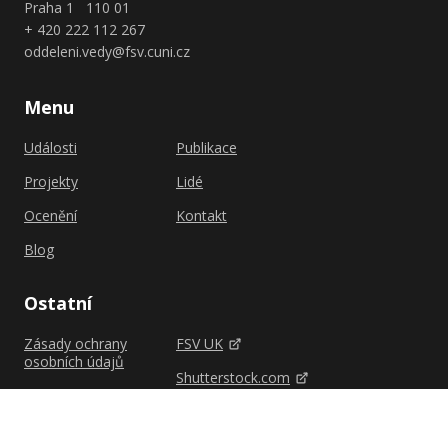
Praha 1 110 01
+ 420 222 112 267
oddeleni.vedy@fsv.cuni.cz
Menu
Události
Publikace
Projekty
Lidé
Ocenění
Kontakt
Blog
Ostatní
Zásady ochrany
FSV UK
osobních údajů
Shutterstock.com
Zásady cookies (EU)
Univerzita Karlova