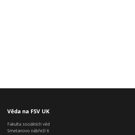
Věda na FSV UK
Fakulta sociálních věd
Smetanovo nábřeží 6