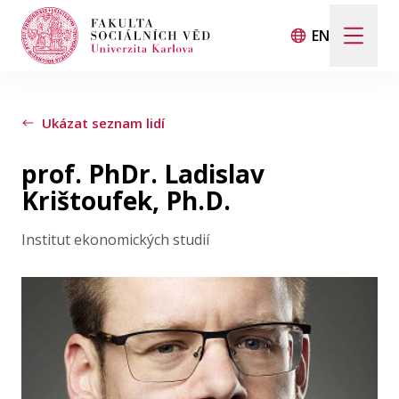
EN
Hledat
Když jsou k dispozici výsledky z našeptávače, použij
Ukázat seznam lidí
prof. PhDr. Ladislav
Události
Krištoufek, Ph.D.
Institut ekonomických studií
Projekty
Ocenění
Blog