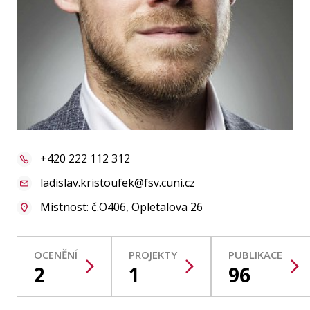
Publikace
Lidé
Kontakt
FSV UK
+420 222 112 312
ladislav.kristoufek@fsv.cuni.cz
Místnost: č.O406, Opletalova 26
OCENĚNÍ
PROJEKTY
PUBLIKACE
2
1
96