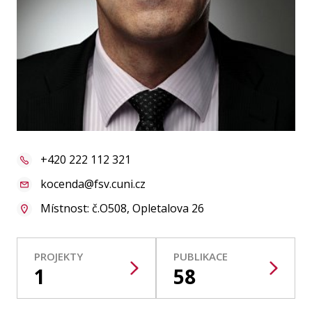
Publikace
Lidé
Kontakt
FSV UK
+420 222 112 321
kocenda@fsv.cuni.cz
Místnost: č.O508, Opletalova 26
PROJEKTY
PUBLIKACE
1
58