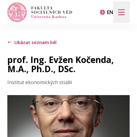
EN
Hledat
Když jsou k dispozici výsledky z našeptávače, použij
Ukázat seznam lidí
prof. Ing. Evžen Kočenda,
Události
M.A., Ph.D., DSc.
Institut ekonomických studií
Projekty
Ocenění
Blog