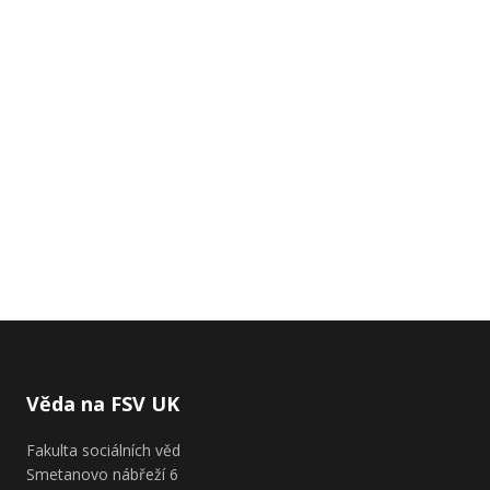
Věda na FSV UK
Fakulta sociálních věd
Smetanovo nábřeží 6