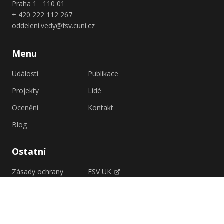
Praha 1 110 01
+ 420 222 112 267
oddeleni.vedy@fsv.cuni.cz
Menu
Události
Publikace
Projekty
Lidé
Ocenění
Kontakt
Blog
Ostatní
Zásady ochrany
FSV UK
osobních údajů
Shutterstock.com
Zásady cookies (EU)
Univerzita Karlova