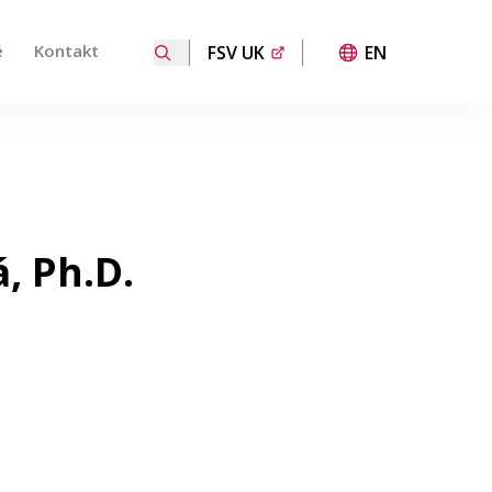
é
Kontakt
FSV UK
EN
 přechod na požadovanou stránku. Uživatelé dotykových za
, Ph.D.