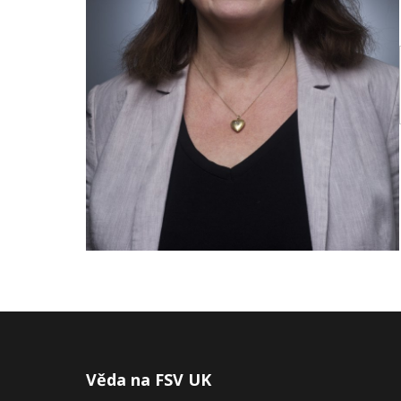
Publikace
Lidé
Kontakt
FSV UK
Věda na FSV UK