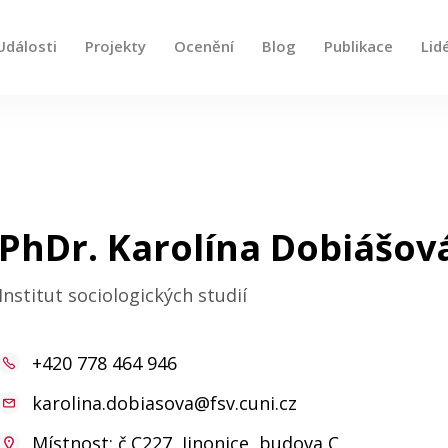
Události
Projekty
Ocenění
Blog
Publikace
Lid
e, použijte šipky nahoru a dolů pro kontrolu a enter pro
PhDr. Karolína Dobiášová
Institut sociologických studií
+420 778 464 946
karolina.dobiasova@fsv.cuni.cz
Místnost: č.C227, Jinonice, budova C