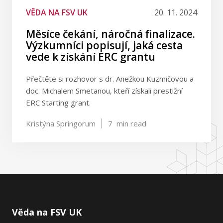
VĚDA NA FSV UK
20. 11. 2024
Měsíce čekání, náročná finalizace.
Výzkumníci popisují, jaká cesta
vede k získání ERC grantu
Přečtěte si rozhovor s dr. Anežkou Kuzmičovou a
doc. Michalem Smetanou, kteří získali prestižní
ERC Starting grant.
Kristýna Springorum
7
min read
Věda na FSV UK