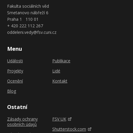
Fakulta sociálních věd
Smetanovo nábřeží 6
Praha 1 110 01
+ 420 222 112 267
oddeleni.vedy@fsv.cuni.cz
Menu
Události
Publikace
Projekty
Lidé
Ocenění
Kontakt
Blog
Ostatní
Zásady ochrany
FSV UK
osobních údajů
Shutterstock.com