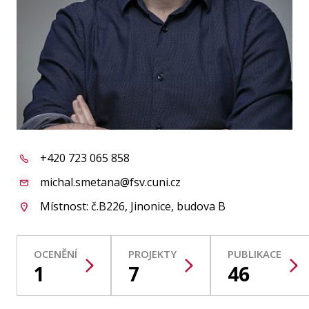
Publikace
Lidé
Kontakt
FSV UK
+420 723 065 858
michal.smetana@fsv.cuni.cz
Místnost: č.B226, Jinonice, budova B
OCENĚNÍ
PROJEKTY
PUBLIKACE
1
7
46