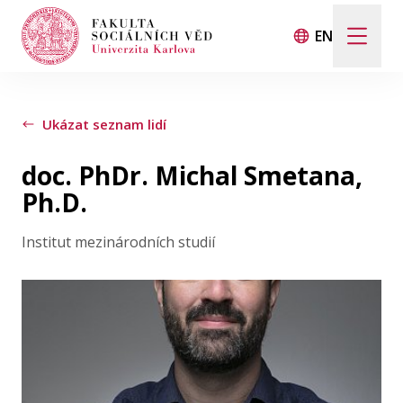
EN
Hledat
Když jsou k dispozici výsledky z našeptávače, použij
Ukázat seznam lidí
doc. PhDr. Michal Smetana,
Události
Ph.D.
Institut mezinárodních studií
Projekty
Ocenění
Blog