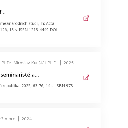
of…
 mezinárodních studií, In: Acta
109-126, 18 s. ISSN 1213-4449 DOI
PhDr. Miroslav Kunštát Ph.D.
2025
 seminaristé a…
há republika. 2025, 63-76, 14 s. ISBN 978-
 +3 more
2024