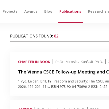
Projects
Awards
Blog
Publications
Researcher
 up and down arrows to review and enter to go to the des
PUBLICATIONS FOUND:
82
CHAPTER IN BOOK
PhDr. Miroslav Kunštát Ph.D.
The Vienna CSCE Follow-up Meeting and C
1 vyd. Leiden: Brill, In: Freedom and Security: The CSCE 
2026, 191-201, 11 s. ISBN 978-90-04-73696-2 ISSN 245