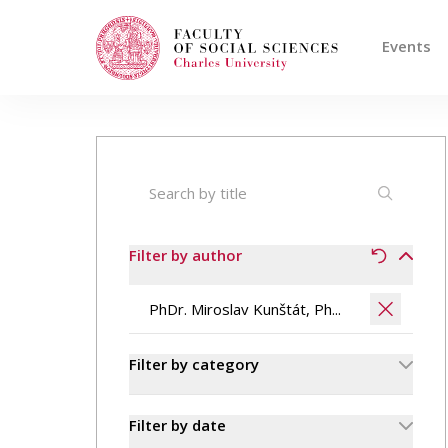
Events
Search
When autocomplete results are available use
Events
Filter by author
Projects
Awards
Filter by category
Blog
Filter by date