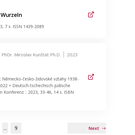
r Wurzeln
83, 7 s. ISSN 1439-2089
PhDr. Miroslav Kunštát Ph.D.
2023
n: Německo-česko-židovské vztahy 1938-
2022 = Deutsch-tschechisch-jüdische
 Konferenz :. 2023, 33-46, 14 s. ISBN
…
9
Next