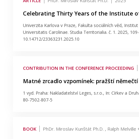
ARTICLE
PhDr. Miroslav Kunštát Ph.D.
2025
Celebrating Thirty Years of the Institute 
Univerzita Karlova v Praze, Fakulta sociálních věd, Institut
Universitatis Carolinae. Studia Territorialia. č. 1. 2025, 
10.14712/23363231.2025.10
CONTRIBUTION IN THE CONFERENCE PROCEEDING
Matné zrcadlo vzpomínek: pražští němečtí
1 vyd. Praha: Nakladatelství Leges, s.r.o., In: Církev a Dru
80-7502-807-5
BOOK
PhDr. Miroslav Kunštát Ph.D. , Ralph Melville