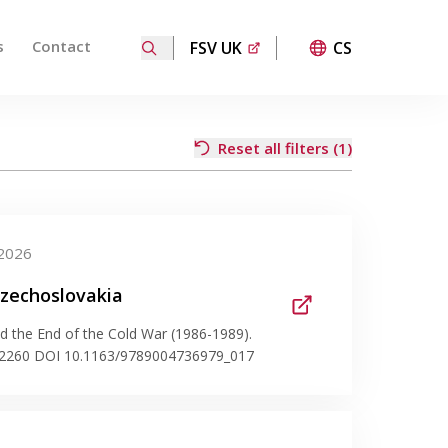
s
Contact
FSV UK
CS
ired page. Touch device users, explore by touch or with
Reset all filters (1)
2026
zechoslovakia
and the End of the Cold War (1986-1989).
2-2260 DOI 10.1163/9789004736979_017