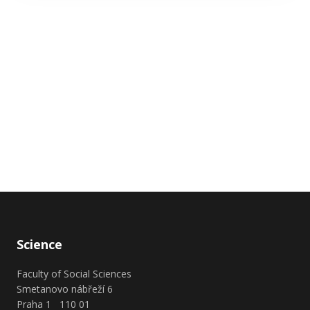
MARIE JELÍNKOVÁ
MARKÉTA SUPA
MARTIN POTŮČEK
MATĚJ BAJGAR
MICHAL PARÍZEK
MICHAL PLAČEK
MICHAL SMETANA
NICO CARPENTIER
ONDŘEJ KLÍPA
ONDŘEJ ŽÍLA
PETR JÜPTNER
PETR ŠPELDA
PETRA GUASTI
RUDOLF KUČERA
SCIENCE AT FSV UK
SIMONA MALOVANÁ
SLAVOMÍR HORÁK
TEREZA FOUSEK KROBOVÁ
TEREZA KLABÍKOVÁ RÁBOVÁ
TEREZA PLÍŠTILOVÁ
TOMÁŠ HAVRÁNEK
TOMÁŠ WEISS
VERONIKA MACKOVÁ
VÍT STŘÍTECKÝ
ZUZANA HAVRÁNKOVÁ
ZUZANA KOTHEROVÁ
Science
Faculty of Social Sciences
Smetanovo nábřeží 6
Praha 1 110 01