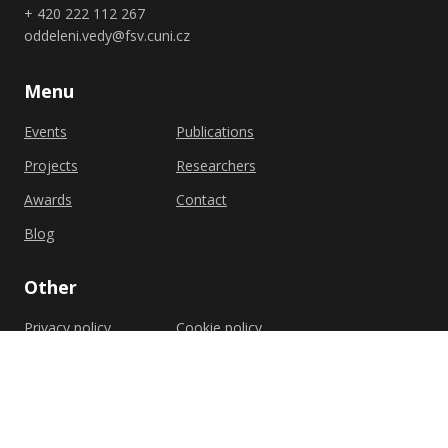
+ 420 222 112 267
oddeleni.vedy@fsv.cuni.cz
Menu
Events
Publications
Projects
Researchers
Awards
Contact
Blog
Other
Privacy policy
Cookie policy
Shutterstock.com