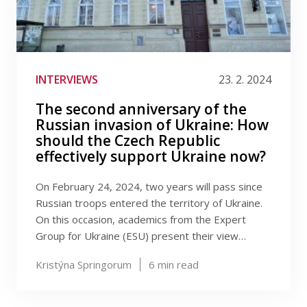
Publications
ALICE NĚMCOVÁ TEJKALOVÁ
ANDREA PRŮCHOVÁ HRŮZOVÁ
ANEŽKA KUZMIČOVÁ
ANNA HRBÁČKOVÁ
Researchers
ANTONIE DOLEŽALOVÁ
ARNOŠT VESELÝ
BARBARA PERTOLD-GEBICKA
INTERVIEWS
23. 2. 2024
Contact
BARBORA SPALOVÁ
BOHUMIL DOBOŠ
DINO NUMERATO
ELIŠKA ULLRICHOVÁ
The second anniversary of the
ELIŠKA VEJCHODSKÁ
HANA KUBÁTOVÁ
Russian invasion of Ukraine: How
HANA MORAVCOVÁ
IRENA KALHOUSOVÁ
should the Czech Republic
FSV UK
effectively support Ukraine now?
JAKUB GRYGAR
JAKUB TESAŘ
JAN ŠVELCH
JAN VÁŠKA
JANA VOTÁPKOVÁ
JAROMÍR BAXA
On February 24, 2024, two years will pass since
JAROSLAV ŠVELCH
Russian troops entered the territory of Ukraine.
JAROSLAVA HASMANOVÁ MARHÁNKOVÁ
On this occasion, academics from the Expert
JOZEF BARUNÍK
JULIE CHYTILOVÁ
Group for Ukraine (ESU) present their view…
KAREL SVOBODA
KARIN ROGINER HOFMEISTER
KATEŘINA KRÁLOVÁ
KATEŘINA TURKOVÁ
Kristýna Springorum
6
min read
KLÁRA KOSOVÁ
LENKA VOCHOCOVÁ
LUCIE KADLECOVÁ
MAGDALÉNA KLIMEŠOVÁ
MALVÍNA KRAUSZ HLADKÁ
MARIA ALINA ASAVEI